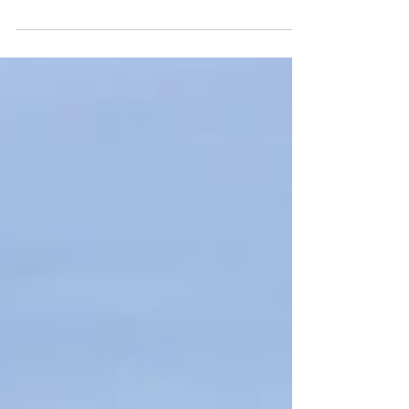
Küresel İçerikli Bir Akademi
Giriş: Oxford Royale Academy (ORA),
dünya genelindeki öğrencilere eşsiz bir
eğitim deneyimi sunan prestijli bir
akademidir. Oxford...