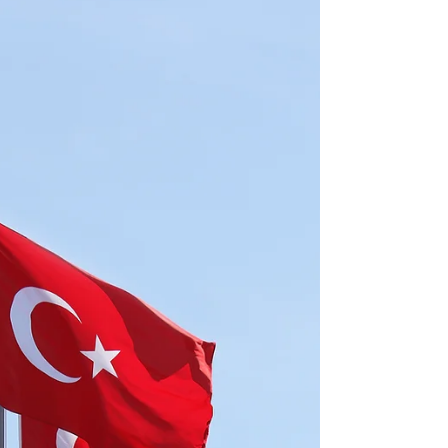
Almanya'da Lise Eğitimi:
Kapsamlı Kılavuz
Almanya, kaliteli eğitim sistemi ve kapsamlı
lise eğitimiyle dünya genelinde lise değişim
diyince akla gelen ilk destinasyonlardan...