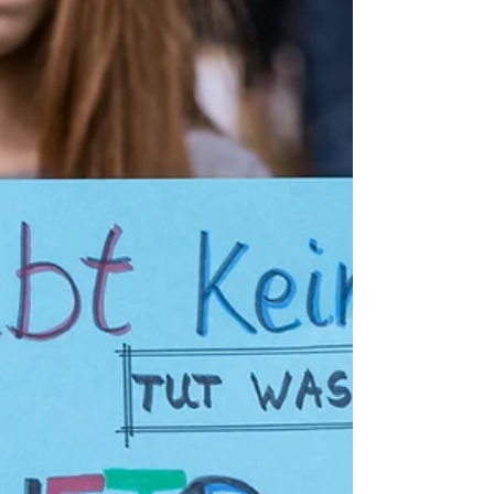
uluslararası eğitime önem
vermeli?
Bu yazı ilk olarak Eğitim Ajansı'nda
yayınlanmıştır. Yeni bir eğitim öğretim yılına
geri sayım başlamış, okullarda kayıt
yenileme...