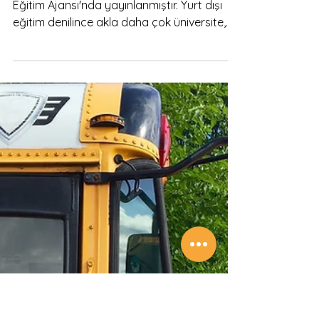
20 Ağu 2023
3 dakikada okunur
Yurt Dışında Üniversite
Yabancı Öğrenciler ve Türk
Üniversiteleri
Bu yazı ilk olarak 14 Ağustos tarihinde
Eğitim Ajansı'nda yayınlanmıştır. Yurt dışı
eğitim denilince akla daha çok üniversite,
yurt...