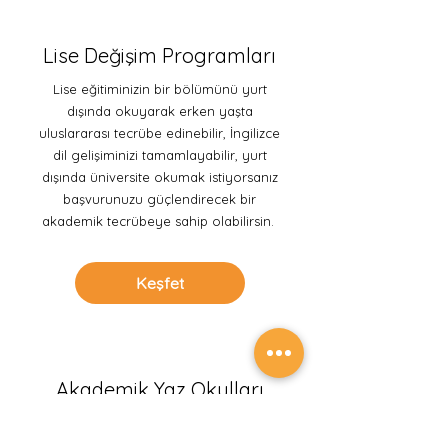
Lise Değişim Programları
Lise eğitiminizin bir bölümünü yurt
dışında okuyarak erken yaşta
uluslararası tecrübe edinebilir, İngilizce
dil gelişiminizi tamamlayabilir, yurt
dışında üniversite okumak istiyorsanız
başvurunuzu güçlendirecek bir
akademik tecrübeye sahip olabilirsin.
Keşfet
Akademik Yaz Okulları
Yaz tatilini sadece gezmek ve eğlenmek
için değil öğrenmeye devam etmek