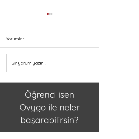
Yorumlar
Bir yorum yazın...
Kanada'da Lise Eğitimi
Kanada’da Lise 
Almak İçin 5 Neden
Türk Öğrenciler 
Eğitim, Kültür ve
Öğrenci isen
Ovygo ile neler
başarabilirsin?