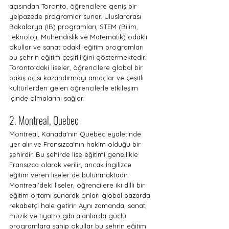
açısından Toronto, öğrencilere geniş bir 
yelpazede programlar sunar. Uluslararası 
Bakalorya (IB) programları, STEM (Bilim, 
Teknoloji, Mühendislik ve Matematik) odaklı 
okullar ve sanat odaklı eğitim programları 
bu şehrin eğitim çeşitliliğini göstermektedir. 
Toronto'daki liseler, öğrencilere global bir 
bakış açısı kazandırmayı amaçlar ve çeşitli 
kültürlerden gelen öğrencilerle etkileşim 
içinde olmalarını sağlar.
2. Montreal, Quebec
Montreal, Kanada'nın Quebec eyaletinde 
yer alır ve Fransızca'nın hakim olduğu bir 
şehirdir. Bu şehirde lise eğitimi genellikle 
Fransızca olarak verilir, ancak İngilizce 
eğitim veren liseler de bulunmaktadır. 
Montreal'deki liseler, öğrencilere iki dilli bir 
eğitim ortamı sunarak onları global pazarda 
rekabetçi hale getirir. Aynı zamanda, sanat, 
müzik ve tiyatro gibi alanlarda güçlü 
programlara sahip okullar bu şehrin eğitim 