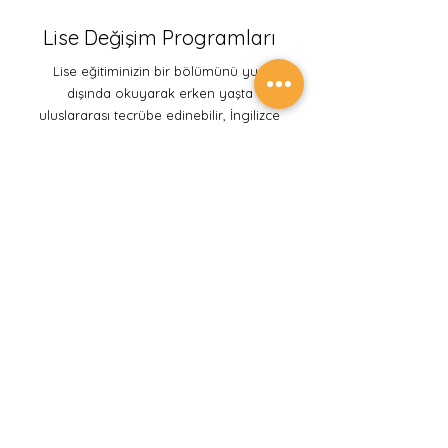
Lise Değişim Programları
Lise eğitiminizin bir bölümünü yurt
dışında okuyarak erken yaşta
uluslararası tecrübe edinebilir, İngilizce
dil gelişiminizi tamamlayabilir, yurt
dışında üniversite okumak istiyorsanız
başvurunuzu güçlendirecek bir
akademik tecrübeye sahip olabilirsin.
Keşfet
Akademik Yaz Okulları
Yaz tatilini sadece gezmek ve eğlenmek
için değil öğrenmeye devam etmek