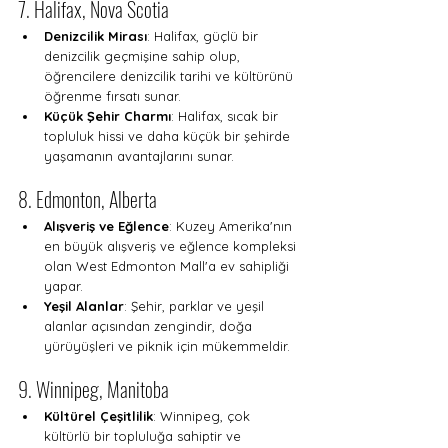
7. Halifax, Nova Scotia
Denizcilik Mirası
: Halifax, güçlü bir 
denizcilik geçmişine sahip olup, 
öğrencilere denizcilik tarihi ve kültürünü 
öğrenme fırsatı sunar.
Küçük Şehir Charmı
: Halifax, sıcak bir 
topluluk hissi ve daha küçük bir şehirde 
yaşamanın avantajlarını sunar.
8. Edmonton, Alberta
Alışveriş ve Eğlence
: Kuzey Amerika'nın 
en büyük alışveriş ve eğlence kompleksi 
olan West Edmonton Mall'a ev sahipliği 
yapar.
Yeşil Alanlar
: Şehir, parklar ve yeşil 
alanlar açısından zengindir, doğa 
yürüyüşleri ve piknik için mükemmeldir.
9. Winnipeg, Manitoba
Kültürel Çeşitlilik
: Winnipeg, çok 
kültürlü bir topluluğa sahiptir ve 