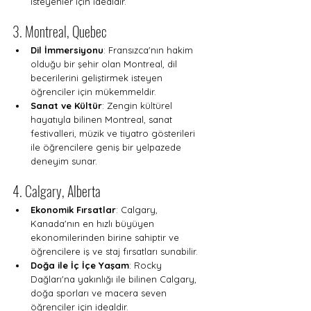
isteyenler için idealdir.
3. Montreal, Quebec
Dil İmmersiyonu
: Fransızca'nın hakim 
olduğu bir şehir olan Montreal, dil 
becerilerini geliştirmek isteyen 
öğrenciler için mükemmeldir.
Sanat ve Kültür
: Zengin kültürel 
hayatıyla bilinen Montreal, sanat 
festivalleri, müzik ve tiyatro gösterileri 
ile öğrencilere geniş bir yelpazede 
deneyim sunar.
4. Calgary, Alberta
Ekonomik Fırsatlar
: Calgary, 
Kanada'nın en hızlı büyüyen 
ekonomilerinden birine sahiptir ve 
öğrencilere iş ve staj fırsatları sunabilir.
Doğa ile İç İçe Yaşam
: Rocky 
Dağları'na yakınlığı ile bilinen Calgary, 
doğa sporları ve macera seven 
öğrenciler için idealdir.