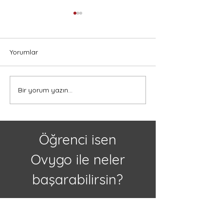
Yorumlar
Bir yorum yazın...
Kanada'da Lise Eğitimi
Kanada’da Lise 
Almak İçin 5 Neden
Türk Öğrenciler 
Eğitim, Kültür ve
Öğrenci isen
Ovygo ile neler
başarabilirsin?