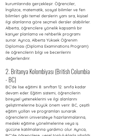
kurumlarında gerçekleşir. Öğrenciler, 
İngilizce, matematik, sosyal bilimler ve fen 
bilimleri gibi temel derslerin yanı sıra, kişisel 
ilgi alanlarına göre seçmeli dersler alabilirler. 
Alberta, öğrencilere yönelik kapsamlı bir 
kariyer planlama ve rehberlik programı 
sunar. Ayrıca, Alberta Yüksek Öğrenim 
Diploması (Diploma Examinations Program) 
ile öğrencilerin bilgi ve becerilerini 
değerlendirir.
2. Britanya Kolombiyası (British Columbia 
- BC)
BC'de lise eğitimi 8. sınıftan 12. sınıfa kadar 
devam eder. Eğitim sistemi, öğrencilerin 
bireysel yeteneklerini ve ilgi alanlarını 
geliştirmelerine büyük önem verir. BC, çeşitli 
eğitim yolları ve programları sunarak 
öğrencilerin üniversiteye hazırlanmalarına, 
mesleki eğitime yönelmelerine veya iş 
gücüne katılmalarına yardımcı olur. Ayrıca, 
BC'de öğrencilere, yerel topluluklarla işbirliği 