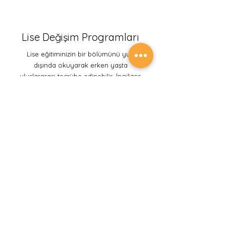
Lise Değişim Programları
Lise eğitiminizin bir bölümünü yurt
dışında okuyarak erken yaşta
uluslararası tecrübe edinebilir, İngilizce
dil gelişiminizi tamamlayabilir, yurt
dışında üniversite okumak istiyorsanız
başvurunuzu güçlendirecek bir
akademik tecrübeye sahip olabilirsin.
Keşfet
Akademik Yaz Okulları
Yaz tatilini sadece gezmek ve eğlenmek