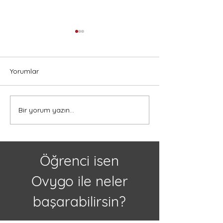
Yorumlar
Bir yorum yazın...
Kanada'da Lise Eğitimi
Kanada’da Lise 
Almak İçin 5 Neden
Türk Öğrenciler 
Eğitim, Kültür ve
Öğrenci isen
Ovygo ile neler
başarabilirsin?