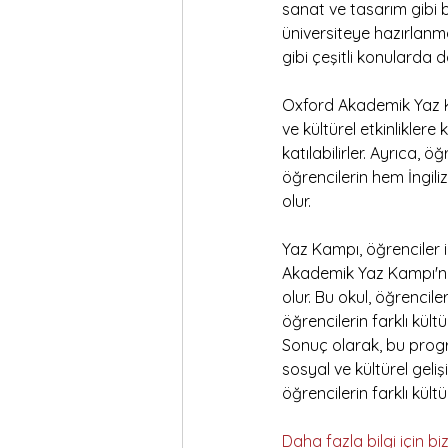
sanat ve tasarım gibi b
üniversiteye hazırlanma
gibi çeşitli konularda da
Oxford Akademik Yaz Kam
ve kültürel etkinliklere 
katılabilirler. Ayrıca, öğ
öğrencilerin hem İngiliz
olur.
Yaz Kampı, öğrenciler
Akademik Yaz Kampı'na 
olur. Bu okul, öğrencile
öğrencilerin farklı kül
Sonuç olarak, bu progr
sosyal ve kültürel geli
öğrencilerin farklı kül
Daha fazla bilgi için biz