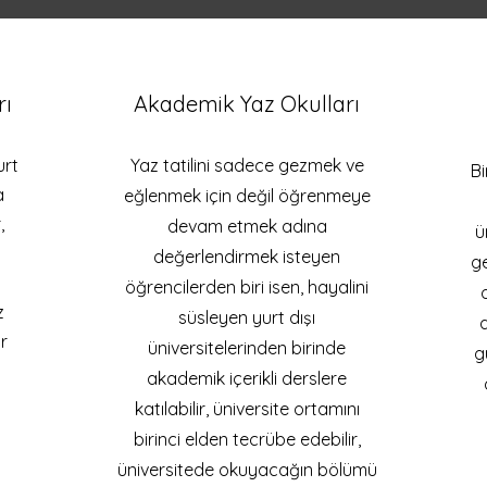
rı
Akademik Yaz Okulları
urt
Yaz tatilini sadece gezmek ve
Bi
a
eğlenmek için değil öğrenmeye
,
devam etmek adına
ü
değerlendirmek isteyen
ge
öğrencilerden biri isen, hayalini
z
süsleyen yurt dışı
a
r
üniversitelerinden birinde
g
akademik içerikli derslere
katılabilir, üniversite ortamını
birinci elden tecrübe edebilir,
üniversitede okuyacağın bölümü