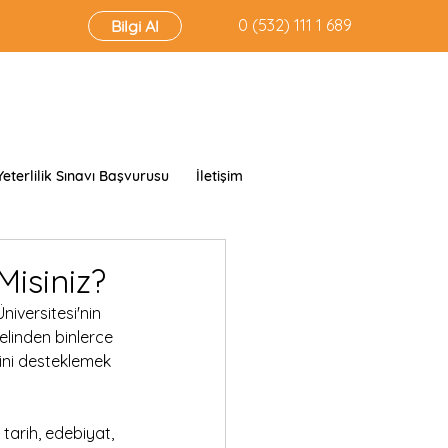
‭0 (532) 111 1 689‬
Bilgi Al
Yeterlilik Sınavı Başvurusu
İletişim
isiniz?
iversitesi'nin 
linden binlerce 
rini desteklemek 
 tarih, edebiyat, 