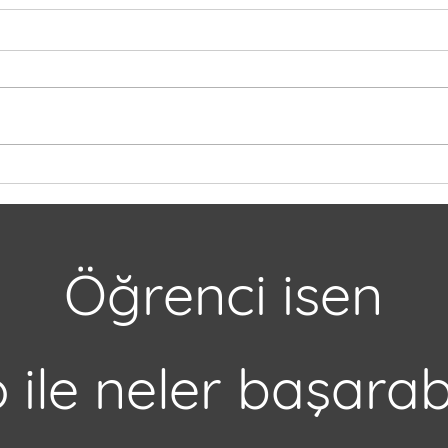
Oxford Royale Academy:
Eşsiz Eğitim Deneyimi ve
Küresel İçerikli Bir Akademi
Öğrenci isen
ile neler başarabi