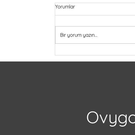
Yorumlar
Bir yorum yazın...
Lise Öğrencileri İçin Yurt Dışı
Eğitim: Akademik
Programlar ve Lise Değişim
Ovygo 