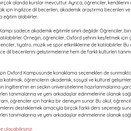
irçok alanda kurslar mevcuttur. Ayrıca, öğrenciler, kendilerini 
k için İngilizce dil becerileri, akademik araştırma becerileri ve
 eğitim alabilirler.
pı sadece akademik eğitimle sınırlı değildir. Öğrenciler, birç
katılabilirler. Örneğin, öğrenciler, Oxford şehrini keşfetmek için 
renciler, tiyatro, müzik ve spor etkinliklerine de katılabilirler. Bu e
ce dil becerilerini geliştirmelerine hem de farklı kültürleri tanı
 için Oxford Kampüsünde konaklama seçenekleri de sunmaktad
katılmak, öğrencilerin akademik, sosyal ve kültürel gelişimler
rin İngiltere'nin en seçkin üniversitelerine hazırlanmalarına yard
türleri tanımalarına ve yeni arkadaşlar edinmelerine olanak sağl
am, öğrenciler için harika bir deneyim sunar. Bu okul, öğrencil
şimlerini desteklemek amacıyla birçok farklı ders seçeneği sunar
türleri tanımalarına ve yeni arkadaşlar edinmelerine olanak sağl
e ulaşabilirsiniz. 