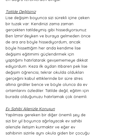
Tatilde Değilsiniz
Lise değişim boyunca sizi sürekli içine çeken 
bir tuzak var: Kendinizi zama zaman 
gerçekten tatildeymiş gibi hissediyorsunuz. 
Ben İzmir’deyken ve buraya gelmeden önce 
de ara ara böyle hissediyordum, ancak 
böyle hissettiğim her anda kendime lise 
değişimi eğitimimi güçlendirmek için 
yaptığımı hatırlatarak gevşememeye dikkat 
ediyordum. Keza ilk aydan itibaren pek lise 
değişim öğrencisi, tekrar okulda oldukları 
gerçeğini kabul ettiklerinde bir süre stres 
altına girdiler bence ve böyle olunca da ev 
ortamlarını özlediler. Tatilde değil, eğitim için 
burada olduğunuzu hatırlamak çok önemli. 
Ev Sahibi Ailenizle Konuşun
Yapılması gereken bir diğer önemli şey de 
sizi bir yıl boyunca ağırlayacak ev sahibi 
ailenizle iletişim kurmaktır ve eğer ev 
sahibinin sizinle aynı okula giden bir çocuğu 