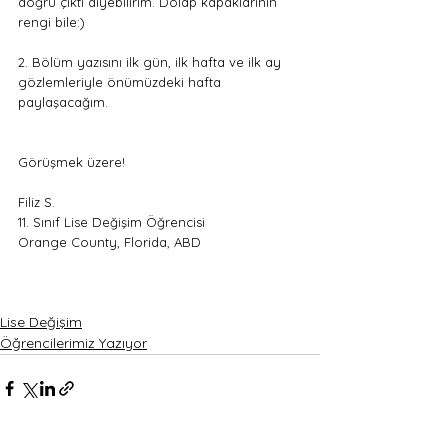
doğru çıktı diyebilirim. Dolap kapaklarının 
rengi bile:)
2. Bölüm yazısını ilk gün, ilk hafta ve ilk ay 
gözlemleriyle önümüzdeki hafta 
paylaşacağım. 
Görüşmek üzere! 
Filiz S. 
11. Sınıf Lise Değişim Öğrencisi
Orange County, Florida, ABD
Lise Değişim
Öğrencilerimiz Yazıyor