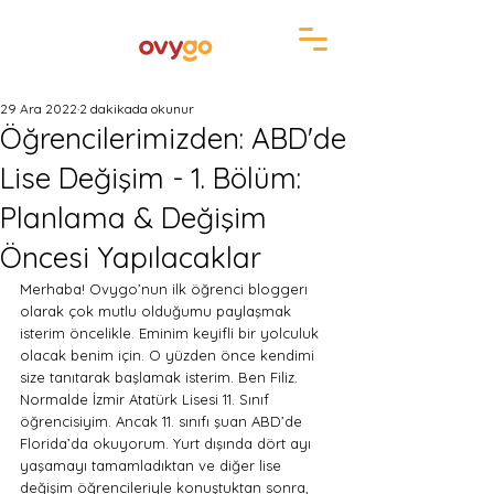
29 Ara 2022
2 dakikada okunur
Öğrencilerimizden: ABD'de
Lise Değişim - 1. Bölüm:
Planlama & Değişim
Öncesi Yapılacaklar
Merhaba! Ovygo’nun ilk öğrenci bloggerı 
olarak çok mutlu olduğumu paylaşmak 
isterim öncelikle. Eminim keyifli bir yolculuk 
olacak benim için. O yüzden önce kendimi 
size tanıtarak başlamak isterim. Ben Filiz. 
Normalde İzmir Atatürk Lisesi 11. Sınıf 
öğrencisiyim. Ancak 11. sınıfı şuan ABD’de 
Florida’da okuyorum. Yurt dışında dört ayı 
yaşamayı tamamladıktan ve diğer lise 
değişim öğrencileriyle konuştuktan sonra, 