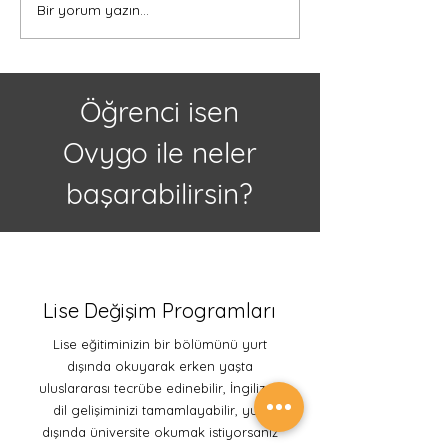
Bir yorum yazın...
Kanada'da Lise Eğitimi
Kanada’da Lise 
Almak İçin 5 Neden
Türk Öğrenciler 
Eğitim, Kültür ve
Öğrenci isen
Ovygo ile neler
başarabilirsin?
Lise Değişim Programları
Lise eğitiminizin bir bölümünü yurt
dışında okuyarak erken yaşta
uluslararası tecrübe edinebilir, İngilizce
dil gelişiminizi tamamlayabilir, yurt
dışında üniversite okumak istiyorsanız