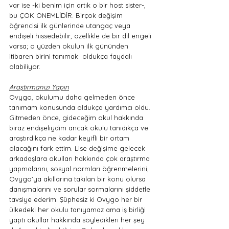
var ise -ki benim için artık o bir host sister-, 
bu ÇOK ÖNEMLİDİR. Birçok değişim 
öğrencisi ilk günlerinde utangaç veya 
endişeli hissedebilir, özellikle de bir dil engeli 
varsa; o yüzden okulun ilk gününden 
itibaren birini tanımak  oldukça faydalı 
olabiliyor. 
Araştırmanızı Yapın
Ovygo, okulumu daha gelmeden önce 
tanımam konusunda oldukça yardımcı oldu. 
Gitmeden önce, gideceğim okul hakkında 
biraz endişeliydim ancak okulu tanıdıkça ve 
araştırdıkça ne kadar keyifli bir ortam 
olacağını fark ettim. Lise değişime gelecek 
arkadaşlara okulları hakkında çok araştırma 
yapmalarını, sosyal normları öğrenmelerini, 
Ovygo’ya akıllarına takılan bir konu olursa 
danışmalarını ve sorular sormalarını şiddetle 
tavsiye ederim. Şüphesiz ki Ovygo her bir 
ülkedeki her okulu tanıyamaz ama iş birliği 
yaptı okullar hakkında söyledikleri her şey 