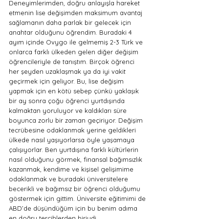
Deneyimlerimden, doğru anlayışla hareket 
etmenin lise değişimden maksimum avantaj 
sağlamanın daha parlak bir gelecek için 
anahtar olduğunu öğrendim. Buradaki 4 
ayım içinde Ovygo ile gelmemiş 2-3 Türk ve 
onlarca farklı ülkeden gelen diğer değişim 
öğrencileriyle de tanıştım. Birçok öğrenci 
her şeyden uzaklaşmak ya da iyi vakit 
geçirmek için geliyor. Bu, lise değişim 
yapmak için en kötü sebep çünkü yaklaşık 
bir ay sonra çoğu öğrenci yurtdışında 
kalmaktan yoruluyor ve kaldıkları süre 
boyunca zorlu bir zaman geçiriyor. Değişim 
tecrübesine odaklanmak yerine geldikleri 
ülkede nasıl yaşıyorlarsa öyle yaşamaya 
çalışıyorlar. Ben yurtdışına farklı kültürlerin 
nasıl olduğunu görmek, finansal bağımsızlık 
kazanmak, kendime ve kişisel gelişimime 
odaklanmak ve buradaki üniversitelere 
becerikli ve bağımsız bir öğrenci olduğumu 
göstermek için gittim. Üniversite eğitimimi de 
ABD’de düşündüğüm için bu benim adıma 
en doğru tercihlerden biriydi. 