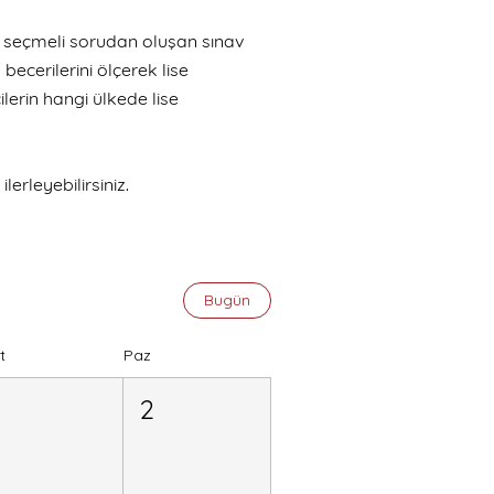
n seçmeli sorudan oluşan sınav
 becerilerini ölçerek lise
lerin hangi ülkede lise
lerleyebilirsiniz.
Bugün
t
Paz
1
2