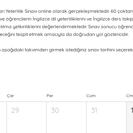
ı Yeterlilik Sınavı online olarak gerçekleşmektedir. 60 çokta
öğrencilerin İngilizce dil yeterliliklerini ve İngilizce ders takip
lma yetkinliklerini değerlendirmektedir. Sınav sonucu öğrenci
eceğini tespit etmek amacıyla da doğrudan yol göstericidir.
aşağıdaki takvimden girmek istediğiniz sınav tarihini seçerek i
Çar
Per
Cum
Cm
29
30
31