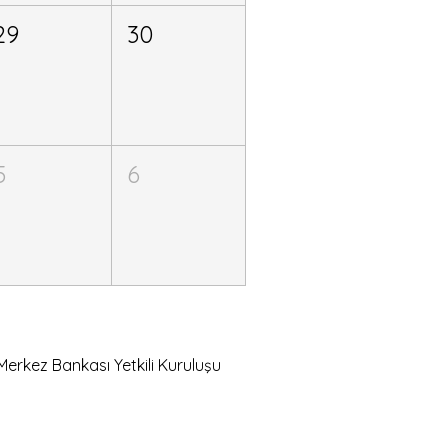
29
30
5
6
Merkez Bankası Yetkili Kuruluşu