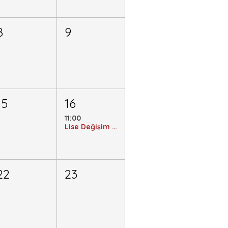
8
9
15
16
11:00
Lise Değişim Programı Yeterlilik Sınavı - Online
22
23