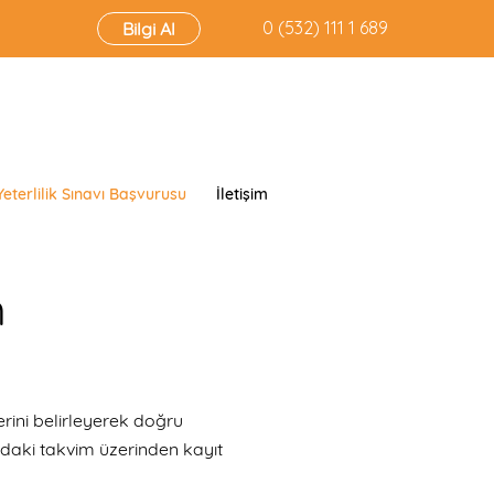
‭0 (532) 111 1 689‬
Bilgi Al
Yeterlilik Sınavı Başvurusu
İletişim
m
erini belirleyerek doğru
ıdaki takvim üzerinden kayıt