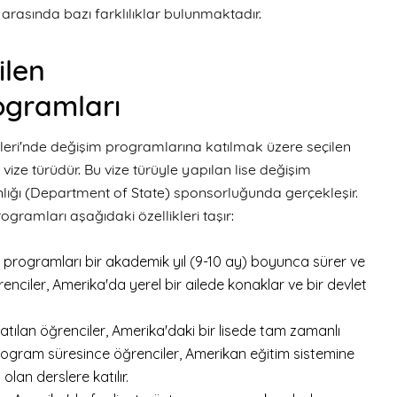
 ar
asında bazı farklılıklar bulunmaktadır.
dilen
ogramları
etleri'nde değişim programlarına katılmak üzere seçilen
r vize
türüdür. Bu vize türüyle yapılan lise değişim
nlığı (Department of State) sponsorluğunda gerçekleşir.
rogramları aşağıdaki özellikleri taşır:
 programları bir akademik yıl (9-10 ay) boyunca sürer ve
nciler, Amerika'da yerel bir ailede konaklar ve bir devlet
tılan öğrenciler, Amerika'daki bir lisede tam zamanlı
Program süresince öğrenciler, Amerikan eğitim sistemine
lan derslere katılır.