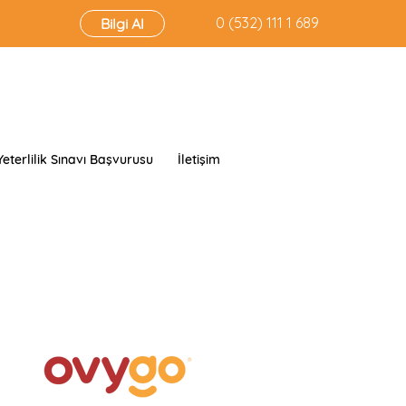
‭0 (532) 111 1 689‬
Bilgi Al
Yeterlilik Sınavı Başvurusu
İletişim