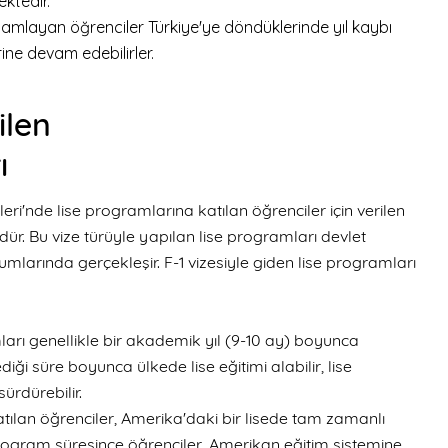
ektedir.
mlayan öğrenciler Türkiye'ye döndüklerinde yıl kaybı
rine devam edebilirler.
dilen
ı
tleri'nde lise programlarına katılan öğrenciler için verilen
rüdür. Bu vize türüyle yapılan lise programları devlet
mlarında gerçekleşir. F-1 vizesiyle giden lise programları
ları genellikle bir akademik yıl (9-10 ay) boyunca
ediği süre boyunca ülkede lise eğitimi alabilir, lise
sürdürebilir.
tılan öğrenciler, Amerika'daki bir lisede tam zamanlı
rogram süresince öğrenciler, Amerikan eğitim sistemine