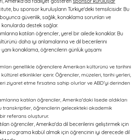
ı, Amerika'da faaliyet gösteren
sponsor kuruluşlar
tute, bu sponsor kuruluşların Türkiye'deki temsilcisidir. Bu
 boyunca güvenlik, sağlık, konaklama sorunları ve
i konularda destek sağlar.
larına katılan öğrenciler, yerel bir ailede konaklar. Bu
ürünü daha iyi anlamalarına ve dil becerilerini
ile yanı konaklama, öğrencilerin günlük yaşamı
mları genellikle öğrencilere Amerikan kültürünü ve tarihini
ltürel etkinlikler içerir. Öğrenciler, müzeleri, tarihi yerleri,
kleri ziyaret etme fırsatına sahip olurlar ve ABD'yi derinden
mlarına katılan öğrenciler, Amerika'daki lisede aldıkları
. Bu transkriptler, öğrencilerin gelecekteki akademik
ir referans oluşturur.
lan öğrenciler, Amerika'da dil becerilerini geliştirmek için
r lakin programa kabül almak için öğrencinin iyi derecede dil