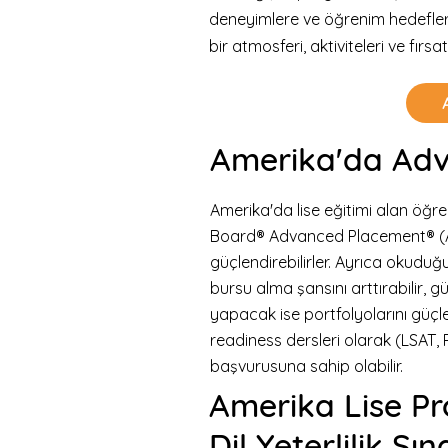
deneyimlere ve öğrenim hedefleri
bir atmosferi, aktiviteleri ve fır
Amerika'da Adv
Amerika'da lise eğitimi alan öğr
Board® Advanced Placement® (AP) 
güçlendirebilirler. Ayrıca okudu
bursu alma şansını arttırabilir, 
yapacak ise portfolyolarını güçlen
readiness dersleri olarak (LSAT, 
başvurusuna sahip olabilir.
Amerika Lise Pr
Dil Yeterlilik Sın