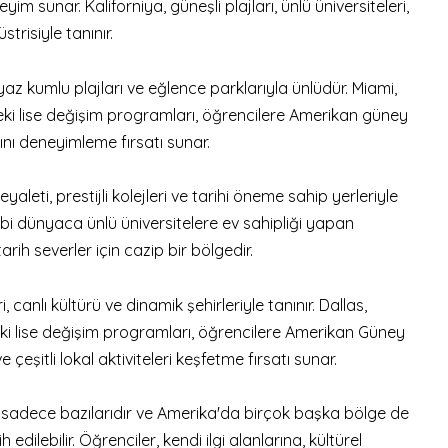
yim sunar. Kaliforniya, güneşli plajları, ünlü üniversiteleri,
trisiyle tanınır.
beyaz kumlu plajları ve eğlence parklarıyla ünlüdür. Miami,
ki lise değişim programları, öğrencilere Amerikan güney
nı deneyimleme fırsatı sunar.
aleti, prestijli kolejleri ve tarihi öneme sahip yerleriyle
ibi dünyaca ünlü üniversitelere ev sahipliği yapan
rih severler için cazip bir bölgedir.
i, canlı kültürü ve dinamik şehirleriyle tanınır. Dallas,
eki lise değişim programları, öğrencilere Amerikan Güney
çeşitli lokal aktiviteleri keşfetme fırsatı sunar.
 sadece bazılarıdır ve Amerika'da birçok başka bölge de
 edilebilir. Öğrenciler, kendi ilgi alanlarına, kültürel