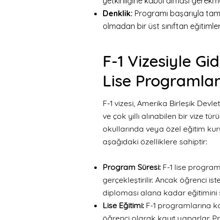
yetkinliğine kabul alması gerekm
Denklik:
Programı başarıyla tama
olmadan bir üst sınıftan eğitimle
F-1 Vizesiyle Gi
Lise Programlar
F-1 vizesi, Amerika Birleşik Devle
ve çok yıllı alınabilen bir vize tü
okullarında veya özel eğitim kuru
aşağıdaki özelliklere sahiptir:
Program Süresi:
F-1 lise program
gerçekleştirilir. Ancak öğrenci ist
diploması alana kadar eğitimini 
Lise Eğitimi:
F-1 programlarına ka
öğrenci olarak kayıt yaparlar. P