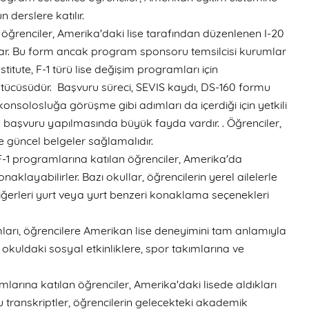
 derslere katılır.
in öğrenciler, Amerika'daki lise tarafından düzenlenen I-20
ar. Bu form ancak program sponsoru temsilcisi kurumlar
titute, F-1 türü lise değişim programları için
ütücüsüdür. Başvuru süreci, SEVIS kaydı, DS-160 formu
onsolosluğa görüşme gibi adımları da içerdiği için yetkili
 başvuru yapılmasında büyük fayda vardır. . Öğrenciler,
üncel belgeler sağlamalıdır.
F-1 programlarına katılan öğrenciler, Amerika'da
naklayabilirler. Bazı okullar, öğrencilerin yerel ailelerle
iğerleri yurt veya yurt benzeri konaklama seçenekleri
ları, öğrencilere Amerikan lise deneyimini tam anlamıyla
 okuldaki sosyal etkinliklere, spor takımlarına ve
mlarına katılan öğrenciler, Amerika'daki lisede aldıkları
. Bu transkriptler, öğrencilerin gelecekteki akademik