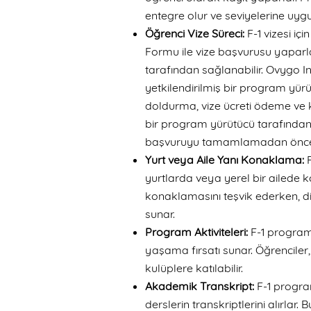
entegre olur ve seviyelerine uygun
Öğrenci Vize Süreci:
F-1 vizesi iç
Formu ile vize başvurusu yaparl
tarafından sağlanabilir. Ovygo Ins
yetkilendirilmiş bir program yür
doldurma, vize ücreti ödeme ve k
bir program yürütücü tarafından
başvuruyu tamamlamadan önce g
Yurt veya Aile Yanı Konaklama:
yurtlarda veya yerel bir ailede ko
konaklamasını teşvik ederken, d
sunar.
Program Aktiviteleri:
F-1 program
yaşama fırsatı sunar. Öğrenciler,
kulüplere katılabilir.
Akademik Transkript:
F-1 progra
derslerin transkriptlerini alırlar