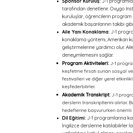
Sponsor Kuruluş:
J-1 programlar
tarafından denetlenir. Ovygo Insti
kuruluşlar, öğrencilerin program
akademik başarılarının takibi gib
Aile Yanı Konaklama:
J-1 program
konaklama yöntemi, Amerikan kült
geliştirmelerine yardımcı olur. A
deneyimlemesini sağlar.
Program Aktiviteleri:
J-1 progra
keşfetme fırsatı sunan sosyal ve kü
festivalleri ve diğer yerel etkinli
keşfederbilirler.
Akademik Transkript:
J-1 progra
derslerin transkriptlerini alırlar
hedeflerine başvururken önemli b
Dil Eğitimi:
J-1 programlarına katı
İngilizce derslerine katılabilirle