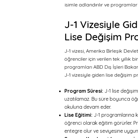
isimle adlandırılır ve programlar
J-1 Vizesiyle Gi
Lise Değişim Pr
J-1 vizesi, Amerika Birleşik Devl
öğrenciler için verilen tek yıllık bi
programları ABD Dış İşleri Baka
J-1 vizesiyle giden lise değişim p
Program Süresi:
J-1 lise deği
şim
uzatılamaz. Bu süre boyunca öğre
okuluna devam eder.
Lise Eğitimi:
J-1 programlarına ka
öğrenci olarak eğitim görürler. 
entegre olur ve seviyesine uygun o