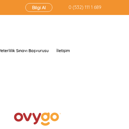
‭0 (532) 111 1 689‬
Bilgi Al
Yeterlilik Sınavı Başvurusu
İletişim