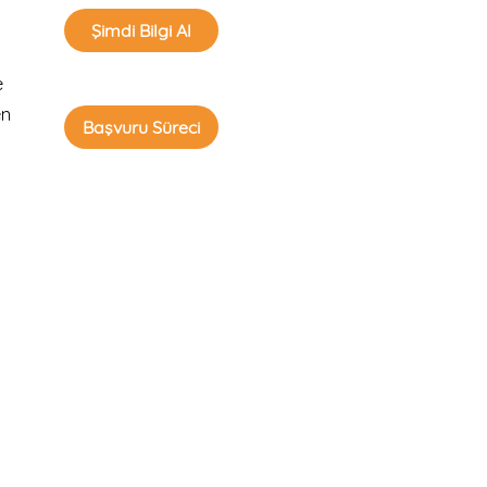
Şimdi Bilgi Al
e
en
Başvuru Süreci