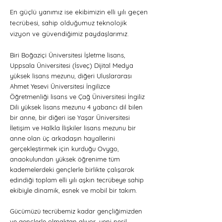
En güçlü yanımız ise ekibimizin elli yılı geçen
tecrübesi, sahip olduğumuz teknolojik
vizyon ve güvendiğimiz paydaşlarımız.
Biri Boğaziçi Üniversitesi İşletme lisans,
Uppsala Üniversitesi (İsveç) Dijital Medya
yüksek lisans mezunu, diğeri Uluslararası
Ahmet Yesevi Üniversitesi İngilizce
Öğretmenliği lisans ve Çağ Üniversitesi İngiliz
Dili yüksek lisans mezunu 4 yabancı dil bilen
bir anne, bir diğeri ise Yaşar Üniversitesi
İletişim ve Halkla İlişkiler lisans mezunu bir
anne olan üç arkadaşın hayallerini
gerçekleştirmek için kurduğu Ovygo,
anaokulundan yüksek öğrenime tüm
kademelerdeki gençlerle birlikte çalışarak
edindiği toplam elli yılı aşkın tecrübeye sahip
ekibiyle dinamik, esnek ve mobil bir takım.
Gücümüzü tecrübemiz kadar gençliğimizden
ve gençlerle olmaktan alıyor, yeni nesil