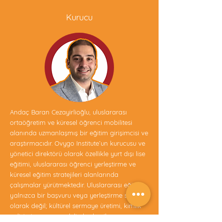
Kurucu
Andaç Baran Cezayirlioğlu, uluslararası
ortaöğretim ve küresel öğrenci mobilitesi
alanında uzmanlaşmış bir eğitim girişimcisi ve
araştırmacıdır. Ovygo Institute’un kurucusu ve
yönetici direktörü olarak özellikle yurt dışı lise
eğitimi, uluslararası öğrenci yerleştirme ve
küresel eğitim stratejileri alanlarında
çalışmalar yürütmektedir. Uluslararası eğitimi
yalnızca bir başvuru veya yerleştirme süreci
olarak değil; kültürel sermaye üretimi, kimlik
gelişimi ve uzun vadeli akademik