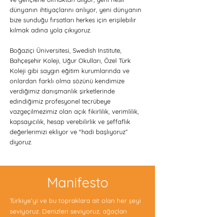
dünyanın ihtiyaçlarını anlıyor, yeni dünyanın
bize sunduğu fırsatları herkes için erişilebilir
kılmak adına yola çıkıyoruz.
Boğaziçi Üniversitesi, Swedish Institute,
Bahçeşehir Koleji, Uğur Okulları, Özel Türk
Koleji gibi saygın eğitim kurumlarında ve
onlardan farklı olma sözünü kendimize
verdiğimiz danışmanlık şirketlerinde
edindiğimiz profesyonel tecrübeye
vazgeçilmezimiz olan açık fikirlilik, verimlilik,
kapsayıcılık, hesap verebilirlik ve şeffaflık
değerlerimizi ekliyor ve “hadi başlıyoruz”
diyoruz.
Manifesto
Türkiye’yi ve bu topraklara ait olan her şeyi
seviyoruz. Denizleri seviyoruz, ağaçları