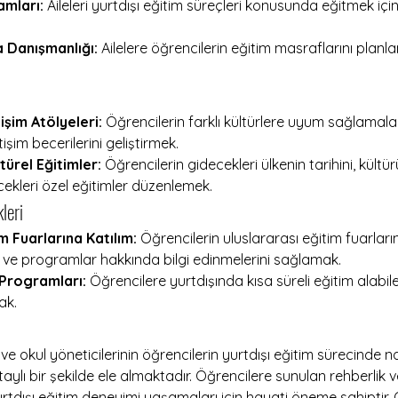
amları:
 Aileleri yurtdışı eğitim süreçleri konusunda eğitmek iç
 Danışmanlığı:
 Ailelere öğrencilerin eğitim masraflarını pla
tişim Atölyeleri:
 Öğrencilerin farklı kültürlere uyum sağlamalar
işim becerilerini geliştirmek.
türel Eğitimler:
 Öğrencilerin gidecekleri ülkenin tarihini, kültü
ekleri özel eğitimler düzenlemek.
leri 
m Fuarlarına Katılım:
 Öğrencilerin uluslararası eğitim fuarları
ler ve programlar hakkında bilgi edinmelerini sağlamak.
Programları:
 Öğrencilere yurtdışında kısa süreli eğitim alabil
ak.
e okul yöneticilerinin öğrencilerin yurtdışı eğitim sürecinde nasıl
aylı bir şekilde ele almaktadır. Öğrencilere sunulan rehberlik v
 yurtdışı eğitim deneyimi yaşamaları için hayati öneme sahiptir