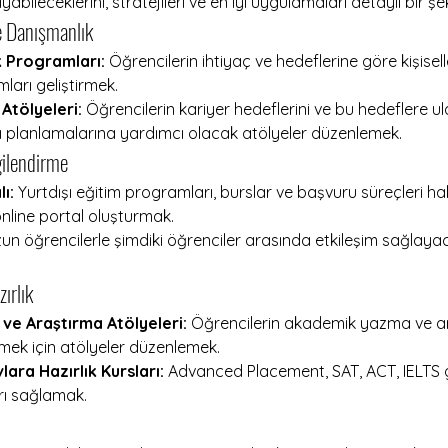
yabileceklerini, stratejileri ve en iyi uygulamaları detaylı bir şek
 Danışmanlık 
k Programları:
 Öğrencilerin ihtiyaç ve hedeflerine göre kişiselle
arı geliştirmek.
Atölyeleri:
 Öğrencilerin kariyer hedeflerini ve bu hedeflere u
arı planlamalarına yardımcı olacak atölyeler düzenlemek.
ilendirme 
ı:
 Yurtdışı eğitim programları, burslar ve başvuru süreçleri h
 online portal oluşturmak.
un öğrencilerle şimdiki öğrenciler arasında etkileşim sağlayac
ırlık
e Araştırma Atölyeleri:
 Öğrencilerin akademik yazma ve a
irmek için atölyeler düzenlemek.
lara Hazırlık Kursları:
 Advanced Placement, SAT, ACT, IELTS g
arı sağlamak.