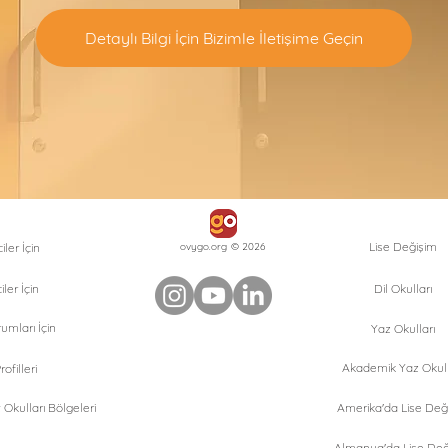
Detaylı Bilgi İçin Bizimle İletişime Geçin
Lise Değişim
ler İçin
ovygo.org © 2026
iler İçin
Dil Okulları
umları İçin
Yaz Okulları
Akademik Yaz Okull
ofilleri
Okulları Bölgeleri
Amerika'da Lise Değ
Almanya'da Lise Değ