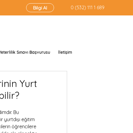
‭0 (532) 111 1 689‬
Bilgi Al
Yeterlilik Sınavı Başvurusu
İletişim
inin Yurt
ilir?
dımdır. Bu 
r yurtdışı eğitim 
lerin öğrencilere 