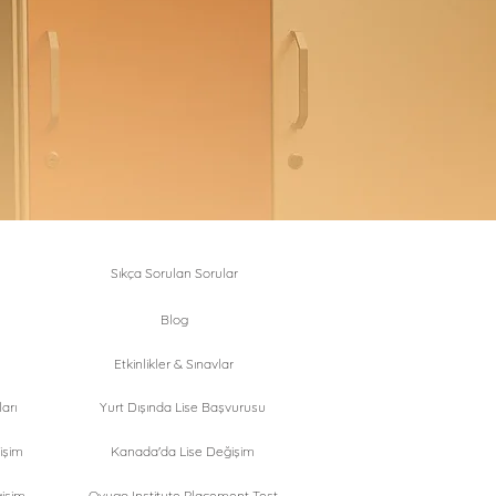
Sıkça Sorulan Sorular
Blog
Etkinlikler & Sınavlar
arı
Yurt Dışında Lise Başvurusu
işim
Kanada'da Lise Değişim
işim
Ovygo Institute Placement Test