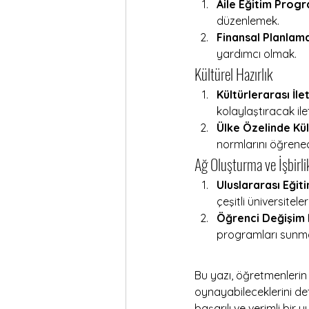
Aile Eğitim Progr
düzenlemek.
Finansal Planlama
yardımcı olmak.
Kültürel Hazırlık 
Kültürlerarası İle
kolaylaştıracak ilet
Ülke Özelinde Kül
normlarını öğrenec
Ağ Oluşturma ve İşbirlik
Uluslararası Eğiti
çeşitli üniversite
Öğrenci Değişim 
programları sunm
Bu yazı, öğretmenlerin v
oynayabileceklerini det
başarılı ve verimli bir