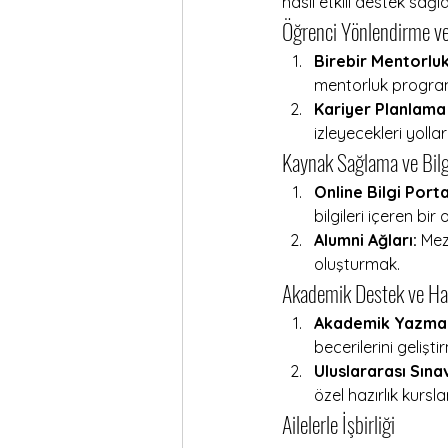
nasıl etkili destek sağla
Öğrenci Yönlendirme ve
Birebir Mentorlu
mentorluk programl
Kariyer Planlama 
izleyecekleri yoll
Kaynak Sağlama ve Bilg
Online Bilgi Portal
bilgileri içeren bir
Alumni Ağları:
 Mez
oluşturmak.
Akademik Destek ve Haz
Akademik Yazma v
becerilerini gelişt
Uluslararası Sınav
özel hazırlık kursl
Ailelerle İşbirliği 