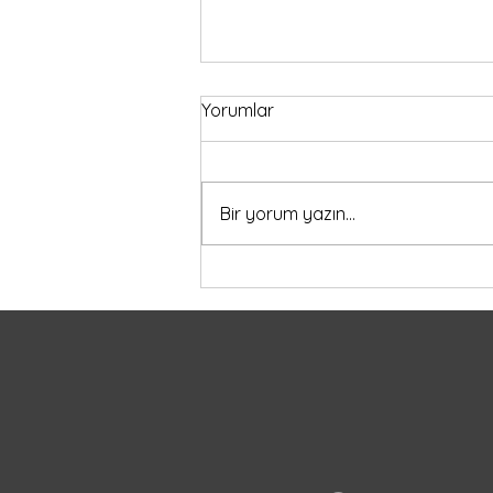
Yorumlar
Bir yorum yazın...
Kanada’da Lise Değişim
Programına Katılmak
İsteyen Türk Öğrencilere
Kapsamlı Rehber