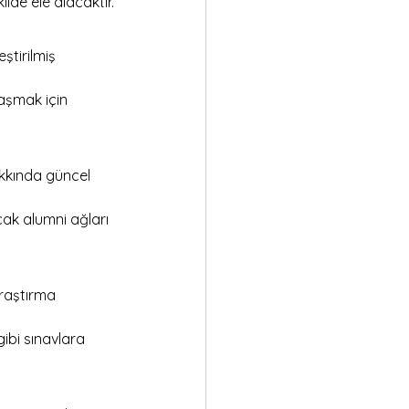
ilde ele alacaktır.
ştirilmiş 
laşmak için 
akkında güncel 
ak alumni ağları 
raştırma 
ibi sınavlara 