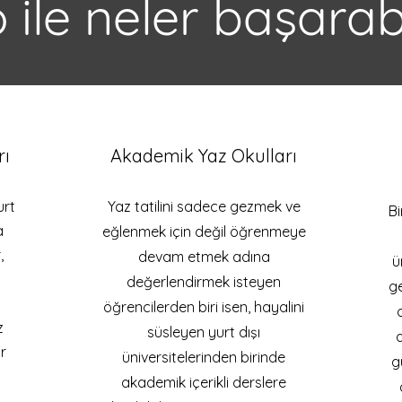
ile neler başarabi
rı
Akademik Yaz Okulları
urt
Yaz tatilini sadece gezmek ve
Bi
a
eğlenmek için değil öğrenmeye
,
devam etmek adına
ü
değerlendirmek isteyen
ge
öğrencilerden biri isen, hayalini
z
süsleyen yurt dışı
a
r
üniversitelerinden birinde
g
akademik içerikli derslere