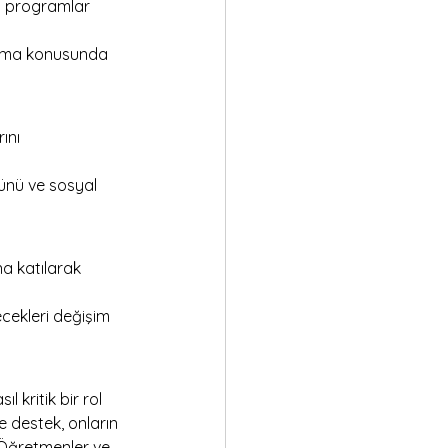
in programlar 
nlama konusunda 
ını 
rünü ve sosyal 
na katılarak 
ecekleri değişim 
 kritik bir rol 
e destek, onların 
. Öğretmenler ve 