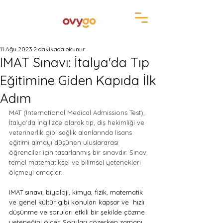
11 Ağu 2023
2 dakikada okunur
IMAT Sınavı: İtalya'da Tıp
Eğitimine Giden Kapıda İlk
Adım
MAT (International Medical Admissions Test),  
İtalya'da İngilizce olarak tıp, diş hekimliği ve 
veterinerlik gibi sağlık alanlarında lisans 
eğitimi almayı düşünen uluslararası 
öğrenciler için tasarlanmış bir sınavdır. Sınav, 
temel matematiksel ve bilimsel yetenekleri 
ölçmeyi amaçlar. 
IMAT sınavı, biyoloji, kimya, fizik, matematik 
ve genel kültür gibi konuları kapsar ve  hızlı 
düşünme ve soruları etkili bir şekilde çözme 
yeteneğini ölçer. Soruları çözerken zamanı 