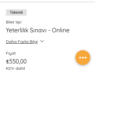
Tükendi
Bilet tipi
Yeterlilik Sınavı - Online
Daha Fazla Bilgi
Fiyat
₺550,00
KDV dahil
Bu etkinlik için biletler tükendi
Etkinlik ve sınav ödemelerinin güvenliğini
sağlamak için tüm ödemeleriniz Türkiye
Cumhuriyet Merkez Bankası Yetkili Kuruluşu
İyzi Ödeme ve Elektronik Para Hizmetleri A.Ş.