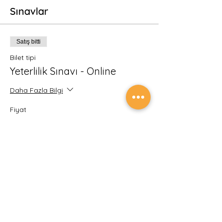
Sınavlar
Satış bitti
Bilet tipi
Yeterlilik Sınavı - Online
Daha Fazla Bilgi
Fiyat
₺750,00
KDV dahil
Etkinlik ve sınav ödemelerinin güvenliğini
sağlamak için tüm ödemeleriniz Türkiye
Cumhuriyet Merkez Bankası Yetkili Kuruluşu
İyzi Ödeme ve Elektronik Para Hizmetleri A.Ş.