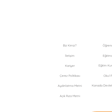
Biz Kimiz?
Öğrenci
İletişim
Eğitimc
Eğitim Kur
Kariyer
Çerez Politikası
Okul Pr
Kanada Devlet 
Aydınlatma Metni
Açık Rıza Metni