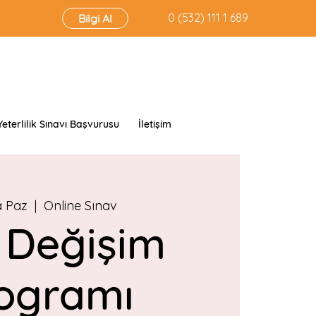
‭0 (532) 111 1 689‬
Bilgi Al
Yeterlilik Sınavı Başvurusu
İletişim
a Paz
  |  
Online Sınav
 Değişim
ogramı