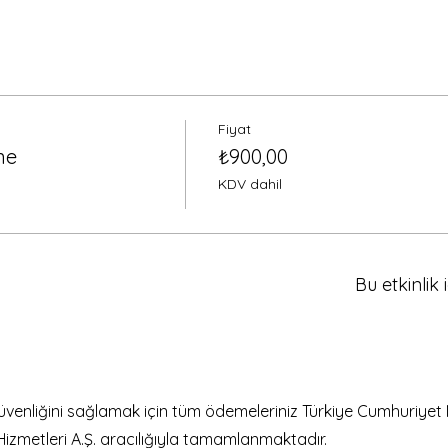
Fiyat
ine
₺900,00
KDV dahil
Bu etkinlik 
güvenliğini sağlamak için tüm ödemeleriniz Türkiye Cumhuriyet 
Hizmetleri A.Ş. aracılığıyla tamamlanmaktadır.