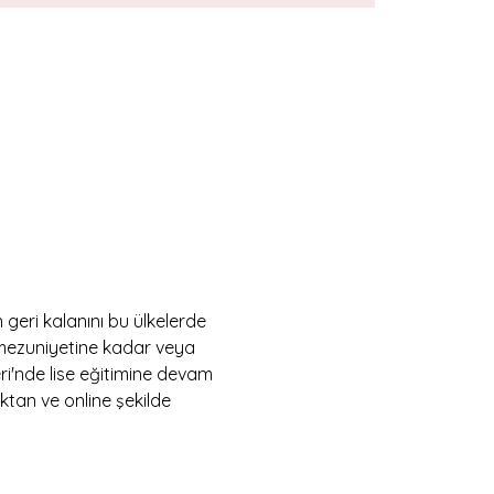
 geri kalanını bu ülkelerde 
 mezuniyetine kadar veya 
ri'nde lise eğitimine devam 
ktan ve online şekilde 
  