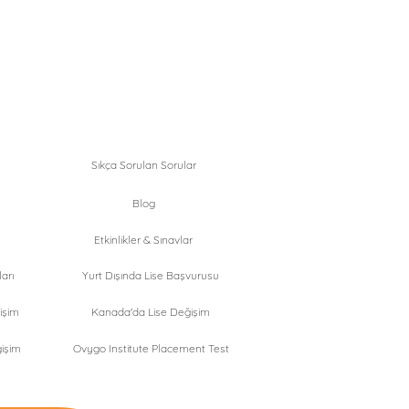
Sıkça Sorulan Sorular
Blog
Etkinlikler & Sınavlar
arı
Yurt Dışında Lise Başvurusu
işim
Kanada'da Lise Değişim
işim
Ovygo Institute Placement Test