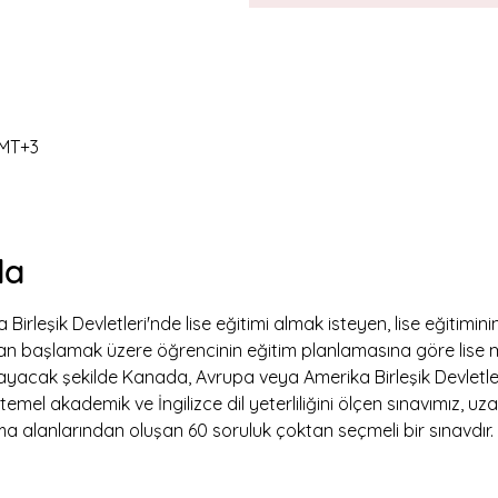
GMT+3
da
rleşik Devletleri'nde lise eğitimi almak isteyen, lise eğitiminin
ftan başlamak üzere öğrencinin eğitim planlamasına göre lise
kapsayacak şekilde Kanada, Avrupa veya Amerika Birleşik Devletle
emel akademik ve İngilizce dil yeterliliğini ölçen sınavımız, uza
 alanlarından oluşan 60 soruluk çoktan seçmeli bir sınavdır. 