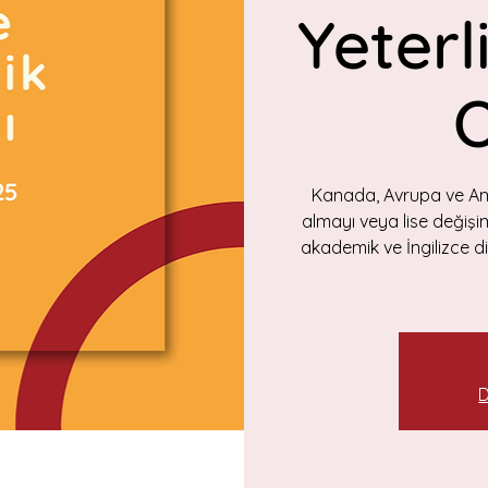
Yeterli
O
Kanada, Avrupa ve Amer
almayı veya lise değiş
akademik ve İngilizce dil
D