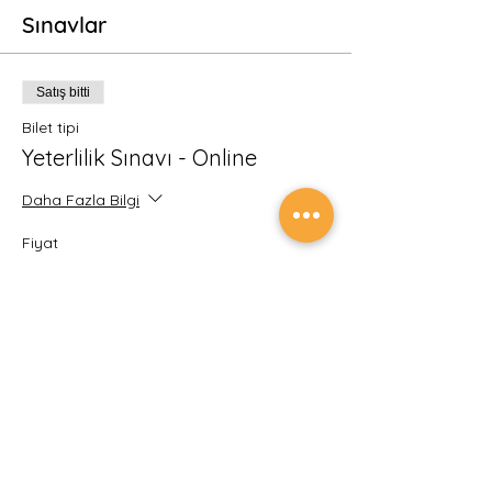
Sınavlar
Satış bitti
Bilet tipi
Yeterlilik Sınavı - Online
Daha Fazla Bilgi
Fiyat
₺900,00
KDV dahil
Etkinlik ve sınav ödemelerinin güvenliğini
sağlamak için tüm ödemeleriniz Türkiye
Cumhuriyet Merkez Bankası Yetkili Kuruluşu
İyzi Ödeme ve Elektronik Para Hizmetleri A.Ş.