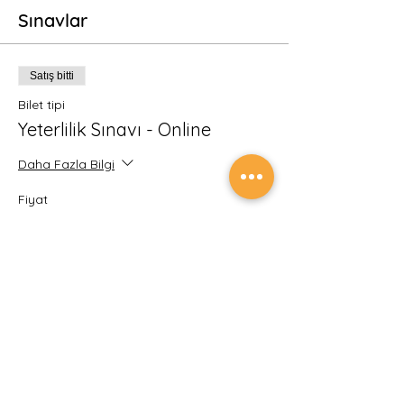
Sınavlar
Satış bitti
Bilet tipi
Yeterlilik Sınavı - Online
Daha Fazla Bilgi
Fiyat
₺750,00
KDV dahil
Etkinlik ve sınav ödemelerinin güvenliğini
sağlamak için tüm ödemeleriniz Türkiye
Cumhuriyet Merkez Bankası Yetkili Kuruluşu
İyzi Ödeme ve Elektronik Para Hizmetleri A.Ş.