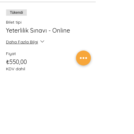
Tükendi
Bilet tipi
Yeterlilik Sınavı - Online
Daha Fazla Bilgi
Fiyat
₺550,00
KDV dahil
Bu etkinlik için biletler tükendi
Etkinlik ve sınav ödemelerinin güvenliğini
sağlamak için tüm ödemeleriniz Türkiye
Cumhuriyet Merkez Bankası Yetkili Kuruluşu
İyzi Ödeme ve Elektronik Para Hizmetleri A.Ş.