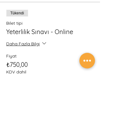
Tükendi
Bilet tipi
Yeterlilik Sınavı - Online
Daha Fazla Bilgi
Fiyat
₺750,00
KDV dahil
Bu etkinlik için biletler tükendi
Etkinlik ve sınav ödemelerinin güvenliğini
sağlamak için tüm ödemeleriniz Türkiye
Cumhuriyet Merkez Bankası Yetkili Kuruluşu
İyzi Ödeme ve Elektronik Para Hizmetleri A.Ş.