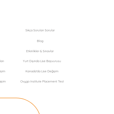
Sıkça Sorulan Sorular
Blog
Etkinlikler & Sınavlar
arı
Yurt Dışında Lise Başvurusu
işim
Kanada'da Lise Değişim
işim
Ovygo Institute Placement Test