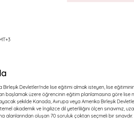
GMT+3
da
rleşik Devletleri'nde lise eğitimi almak isteyen, lise eğitiminin
ftan başlamak üzere öğrencinin eğitim planlamasına göre lise
kapsayacak şekilde Kanada, Avrupa veya Amerika Birleşik Devletle
emel akademik ve İngilizce dil yeterliliğini ölçen sınavımız, uza
 alanlarından oluşan 70 soruluk çoktan seçmeli bir sınavdır. 