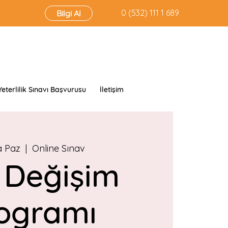
‭0 (532) 111 1 689‬
Bilgi Al
Yeterlilik Sınavı Başvurusu
İletişim
a Paz
  |  
Online Sınav
 Değişim
ogramı