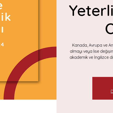
Yeterli
O
Kanada, Avrupa ve Amer
almayı veya lise değiş
akademik ve İngilizce dil
D