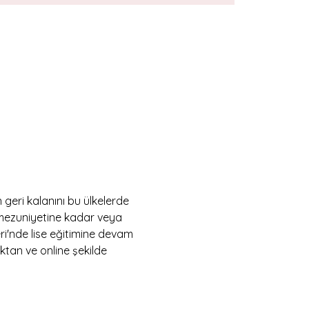
 geri kalanını bu ülkelerde 
 mezuniyetine kadar veya 
ri'nde lise eğitimine devam 
ktan ve online şekilde 
  