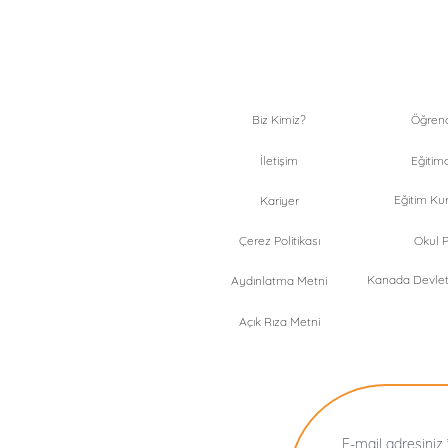
Biz Kimiz?
Öğrenci
İletişim
Eğitimc
Eğitim Kur
Kariyer
Çerez Politikası
Okul Pr
Kanada Devlet 
Aydınlatma Metni
Açık Rıza Metni
E-mail adresiniz