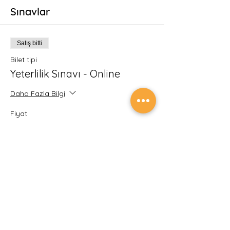
Sınavlar
Satış bitti
Bilet tipi
Yeterlilik Sınavı - Online
Daha Fazla Bilgi
Fiyat
₺900,00
KDV dahil
Etkinlik ve sınav ödemelerinin güvenliğini
sağlamak için tüm ödemeleriniz Türkiye
Cumhuriyet Merkez Bankası Yetkili Kuruluşu
İyzi Ödeme ve Elektronik Para Hizmetleri A.Ş.