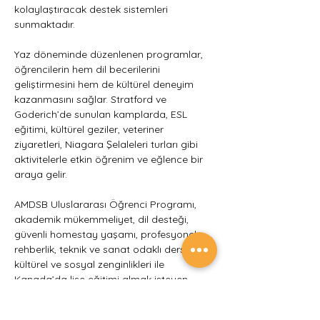
kolaylaştıracak destek sistemleri 
sunmaktadır.
Yaz döneminde düzenlenen programlar, 
öğrencilerin hem dil becerilerini 
geliştirmesini hem de kültürel deneyim 
kazanmasını sağlar. Stratford ve 
Goderich’de sunulan kamplarda, ESL 
eğitimi, kültürel geziler, veteriner 
ziyaretleri, Niagara Şelaleleri turları gibi 
aktivitelerle etkin öğrenim ve eğlence bir 
araya gelir.
AMDSB Uluslararası Öğrenci Programı, 
akademik mükemmeliyet, dil desteği, 
güvenli homestay yaşamı, profesyonel 
rehberlik, teknik ve sanat odaklı dersler ile 
kültürel ve sosyal zenginlikleri ile 
Kanada’da lise eğitimi almak isteyen 
öğrenciler için ideal ve kapsamlı bir 
seçenektir.