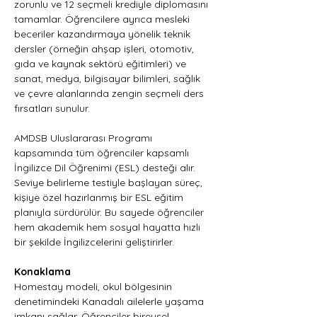
zorunlu ve 12 seçmeli krediyle diplomasını 
tamamlar. Öğrencilere ayrıca mesleki 
beceriler kazandırmaya yönelik teknik 
dersler (örneğin ahşap işleri, otomotiv, 
gıda ve kaynak sektörü eğitimleri) ve 
sanat, medya, bilgisayar bilimleri, sağlık 
ve çevre alanlarında zengin seçmeli ders 
fırsatları sunulur.
AMDSB Uluslararası Programı 
kapsamında tüm öğrenciler kapsamlı 
İngilizce Dil Öğrenimi (ESL) desteği alır. 
Seviye belirleme testiyle başlayan süreç, 
kişiye özel hazırlanmış bir ESL eğitim 
planıyla sürdürülür. Bu sayede öğrenciler 
hem akademik hem sosyal hayatta hızlı 
bir şekilde İngilizcelerini geliştirirler.
Konaklama
Homestay modeli, okul bölgesinin 
denetimindeki Kanadalı ailelerle yaşama 
imkanı sağlar. Öğrenciler bireysel 