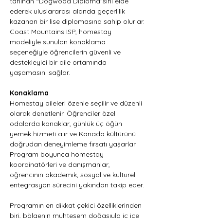
tanınan “Dogwood Diploma”sını elde 
ederek uluslararası alanda geçerlilik 
kazanan bir lise diplomasına sahip olurlar.
Coast Mountains ISP, homestay 
modeliyle sunulan konaklama 
seçeneğiyle öğrencilerin güvenli ve 
destekleyici bir aile ortamında 
yaşamasını sağlar. 
Konaklama
Homestay aileleri özenle seçilir ve düzenli 
olarak denetlenir. Öğrenciler özel 
odalarda konaklar, günlük üç öğün 
yemek hizmeti alır ve Kanada kültürünü 
doğrudan deneyimleme fırsatı yaşarlar. 
Program boyunca homestay 
koordinatörleri ve danışmanlar, 
öğrencinin akademik, sosyal ve kültürel 
entegrasyon sürecini yakından takip eder.
Programın en dikkat çekici özelliklerinden 
biri, bölgenin muhteşem doğasıyla iç içe 