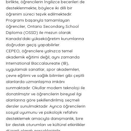
birlikte, öğrencilerin İngilizce becerileri de 
desteklenmekte; böylece iki dilli bir 
öğrenim süreci teşvik edilmektedir. 
Programı başarıyla tamamlayan 
öğrenciler, Ontario Secondary School 
Diploma (OSSD) ile mezun olarak 
Kanada’daki yükseköğretim kurumlarına 
doğrudan geçiş yapabilirler.
CEPEO, öğrencilere yalnızca temel 
akademik eğitimi değil; aynı zamanda 
International Baccalaureate (IB), 
uygulamalı sanatlar, spor akademileri, 
çevre eğitimi ve sağlık bilimleri gibi çeşitli 
alanlarda uzmanlaşma imkânı 
sunmaktadır. Okullar modern teknoloji ile 
donatılmıştır ve öğrencilerin bireysel ilgi 
alanlarına göre şekillendirilmiş seçmeli 
dersler sunulmaktadır. Ayrıca öğrencilerin 
sosyal uyumunu ve psikolojik refahını 
desteklemek amacıyla danışmanlık, bire 
bir destek oturumları ve kültürel etkinlikler 
düzenli olarak gerçekleştirilir.