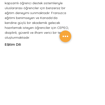
kapsamlı öğrenci destek sistemleriyle 
uluslararası öğrenciler için benzersiz bir 
eğitim deneyimi sunmaktadır. Fransızca 
eğitimi benimseyen ve Kanada’da 
kendine güçlü bir akademik gelecek 
hazırlamak isteyen öğrenciler için CEPEO, 
disiplinli, güvenli ve ilham verici bir tercih 
oluşturmaktadır.
Eğitim Dili
Fransızca
Kimler Başvurabilir?
8-12. sınıf öğrencileri başvurabilir.
Son Başvuru Tarihi
Ocak başlangıçlı program için Ekim 2025,
Eylül başlangıçlı program için Mart 2026
Mezuniyet Mümkün mü?
Dil seviyesine ve Türkiye'deki notlarına bağlı
olarak minimum 1,5 yıl (11. sınıf 2. dönem ve
12. sınıf) kaydı ile Kanada ve dünya