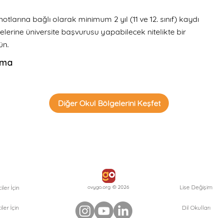
notlarına bağlı olarak minimum 2 yıl (11 ve 12. sınıf) kaydı
lerine üniversite başvurusu yapabilecek nitelikte bir
ün.
oma
Diğer Okul Bölgelerini Keşfet
Lise Değişim
ler İçin
ovygo.org © 2026
iler İçin
Dil Okulları