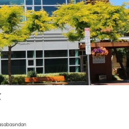
t
kasabasından 