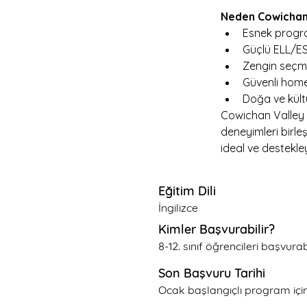
Neden Cowichan
Esnek progra
Güçlü ELL/ES
Zengin seçme
Güvenli home
Doğa ve kült
Cowichan Valley U
deneyimleri birleş
ideal ve destekle
Eğitim Dili
İngilizce
Kimler Başvurabilir?
8-12. sınıf öğrencileri başvurabi
Son Başvuru Tarihi
Ocak başlangıçlı program içi