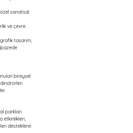
e özel sanatsal 
erlik ve çevre 
grafik tasarım, 
elpazede 
nulan bireysel 
inatörleri 
er.
l parkları 
tkinlikleri, 
leri desteklenir.