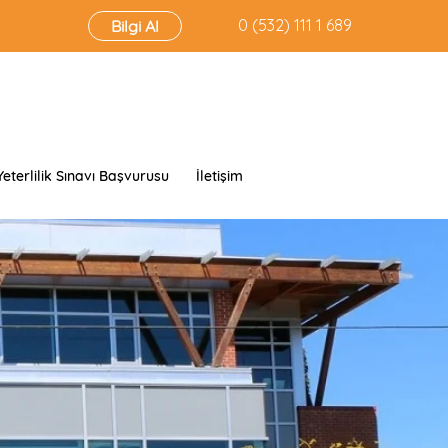
‭0 (532) 111 1 689‬
Bilgi Al
Yeterlilik Sınavı Başvurusu
İletişim