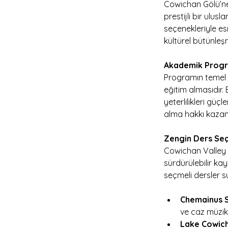
Cowichan Gölü’ne 
prestijli bir ulu
seçenekleriyle e
kültürel bütünleş
Akademik Progr
Programın temel 
eğitim almasıdır
yeterlilikleri gü
alma hakkı kazanıl
Zengin Ders Seç
Cowichan Valley b
sürdürülebilir kay
seçmeli dersler su
Chemainus 
ve caz müzik t
Lake Cowic