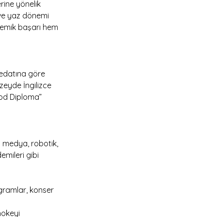
rine yönelik 
 ve yaz dönemi 
emik başarı hem 
redatına göre 
eyde İngilizce 
ood Diploma” 
 medya, robotik, 
mileri gibi 
ogramlar, konser 
hokeyi 