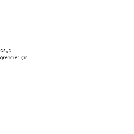
sosyal 
renciler için 