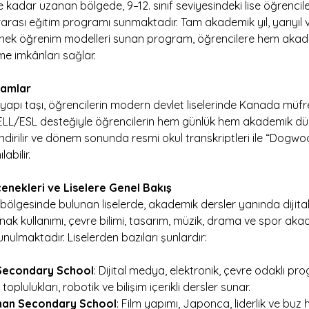
kadar uzanan bölgede, 9–12. sınıf seviyesindeki lise öğrencile
slararası eğitim programı sunmaktadır. Tam akademik yıl, yarıyıl
snek öğrenim modelleri sunan program, öğrencilere hem akad
me imkânları sağlar.
amlar
yapı taşı, öğrencilerin modern devlet liselerinde Kanada müf
. ELL/ESL desteğiyle öğrencilerin hem günlük hem akademik düz
çlendirilir ve dönem sonunda resmi okul transkriptleri ile “Dogw
abilir.
enekleri ve Liselere Genel Bakış
ölgesinde bulunan liselerde, akademik dersler yanında dijital
nak kullanımı, çevre bilimi, tasarım, müzik, drama ve spor akade
nulmaktadır. Liselerden bazıları şunlardır:
Secondary School
: Dijital medya, elektronik, çevre odaklı pr
oplulukları, robotik ve bilişim içerikli dersler sunar.
han Secondary School
: Film yapımı, Japonca, liderlik ve buz 