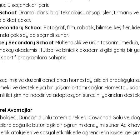
üçlü seçenekler içerir.
School:
 Drama, dans, bilgi teknolojisi, ahşap işleri, tırmanış v
 dikkat çeker.
Secondary School
: Fotoğraf, film, robotik, bilimsel keşifler, lid
rında çok sayıda seçmeli sunar.
sey Secondary School
: Mühendislik ve ürün tasarımı, medya, 
hokey akademisi, futbol ve binicilik akademisi gibi geniş bir y
sportif programlara sahiptir.
eçilmiş ve düzenli denetlenen homestay aileleri aracılığıyla su
mekli ve destekleyici bir yaşam ortamı sağlar. Homestay koord
nli iletişim halindedir ve adaptasyon sürecini yakından destekl
rel Avantajlar
ölgesi; Duncan’ın ünlü totem direkleri, Cowichan Gölü ve doğa
lere doğa ile bütünleşik bir öğrenim deneyimi sunar. Açık hava e
iderlik atölyeleri ve sosyal etkinliklerle öğrencilerin kişisel gelişim