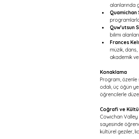
alanlarında g
Quamichan 
programlarla
Quw’utsun 
bilimi alanla
Frances Kel
müzik, dans, 
akademik ve 
Konaklama 
Program, özenle s
odalı, üç öğün ye
öğrencilerle düze
Coğrafi ve Kültü
Cowichan Valley b
sayesinde öğrenci
kültürel geziler, l