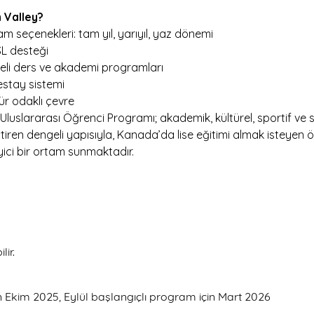
 Valley?
m seçenekleri: tam yıl, yarıyıl, yaz dönemi
L desteği
li ders ve akademi programları
stay sistemi
ür odaklı çevre
luslararası Öğrenci Programı; akademik, kültürel, sportif ve 
tiren dengeli yapısıyla, Kanada’da lise eğitimi almak isteyen öğ
yici bir ortam sunmaktadır.
lir.
n Ekim 2025, Eylül başlangıçlı program için Mart 2026