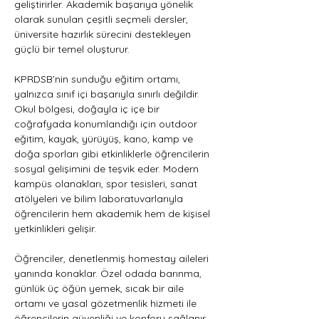
geliştirirler. Akademik başarıya yönelik 
olarak sunulan çeşitli seçmeli dersler, 
üniversite hazırlık sürecini destekleyen 
güçlü bir temel oluşturur.
KPRDSB’nin sunduğu eğitim ortamı, 
yalnızca sınıf içi başarıyla sınırlı değildir. 
Okul bölgesi, doğayla iç içe bir 
coğrafyada konumlandığı için outdoor 
eğitim, kayak, yürüyüş, kano, kamp ve 
doğa sporları gibi etkinliklerle öğrencilerin 
sosyal gelişimini de teşvik eder. Modern 
kampüs olanakları, spor tesisleri, sanat 
atölyeleri ve bilim laboratuvarlarıyla 
öğrencilerin hem akademik hem de kişisel 
yetkinlikleri gelişir.
Öğrenciler, denetlenmiş homestay aileleri 
yanında konaklar. Özel odada barınma, 
günlük üç öğün yemek, sıcak bir aile 
ortamı ve yasal gözetmenlik hizmeti ile 
öğrencilerin güvenliği ve konforu sağlanır.