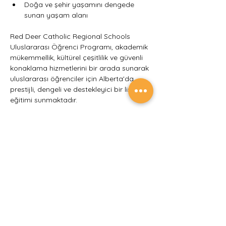
Doğa ve şehir yaşamını dengede 
sunan yaşam alanı
Red Deer Catholic Regional Schools 
Uluslararası Öğrenci Programı, akademik 
mükemmellik, kültürel çeşitlilik ve güvenli 
konaklama hizmetlerini bir arada sunarak 
uluslararası öğrenciler için Alberta'da 
prestijli, dengeli ve destekleyici bir lise 
eğitimi sunmaktadır.
Eğitim Dili
İngilizce
Kimler Başvurabilir?
8-12. sınıf öğrencileri başvurabilir.
Son Başvuru Tarihi
Ocak başlangıçlı program için Ekim 2025,
Eylül başlangıçlı program için Mart 2026
Mezuniyet Mümkün mü?
Dil seviyesine ve Türkiye'deki notlarına bağlı