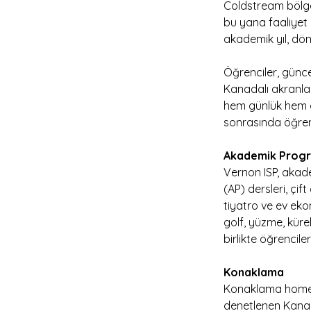
Coldstream bölgel
bu yana faaliyet 
akademik yıl, dö
Öğrenciler, günc
Kanadalı akranlar
hem günlük hem ak
sonrasında öğren
Akademik Progr
Vernon ISP, akad
(AP) dersleri, çif
tiyatro ve ev eko
golf, yüzme, küre
birlikte öğrencile
Konaklama
Konaklama homesta
denetlenen Kanada