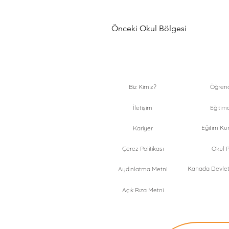
Önceki Okul Bölgesi
Biz Kimiz?
Öğrenci
İletişim
Eğitimc
Eğitim Kur
Kariyer
Çerez Politikası
Okul Pr
Kanada Devlet 
Aydınlatma Metni
Açık Rıza Metni