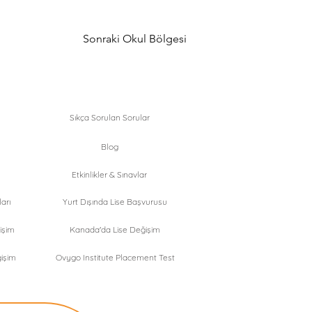
Sonraki Okul Bölgesi
Sıkça Sorulan Sorular
Blog
Etkinlikler & Sınavlar
arı
Yurt Dışında Lise Başvurusu
işim
Kanada'da Lise Değişim
işim
Ovygo Institute Placement Test