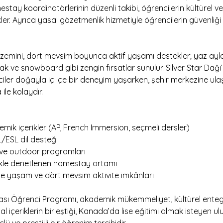
stay koordinatörlerinin düzenli takibi, öğrencilerin kültürel 
ler. Ayrıca yasal gözetmenlik hizmetiyle öğrencilerin güvenliği 
zemini, dört mevsim boyunca aktif yaşamı destekler; yaz ayla
yak ve snowboard gibi zengin fırsatlar sunulur. Silver Star Dağı’
iler doğayla iç içe bir deneyim yaşarken, şehir merkezine ul
ile kolaydır.
demik içerikler (AP, French Immersion, seçmeli dersler)
/ESL dil desteği
ve outdoor programları
zlikle denetlenen homestay ortamı
çe yaşam ve dört mevsim aktivite imkânları
ası Öğrenci Programı, akademik mükemmeliyet, kültürel enteg
 içeriklerin birleştiği, Kanada’da lise eğitimi almak isteyen ul