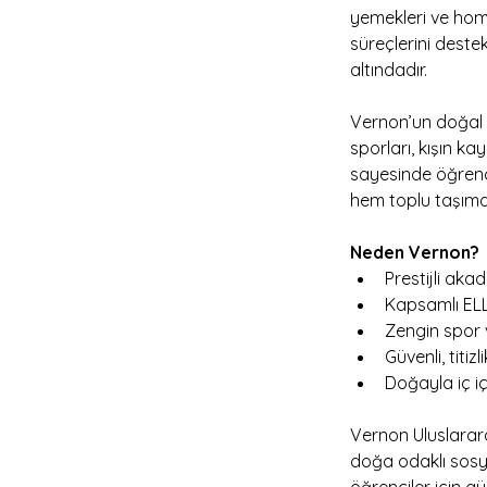
yemekleri ve home
süreçlerini destek
altındadır.
Vernon’un doğal 
sporları, kışın ka
sayesinde öğrenc
hem toplu taşıma 
Neden Vernon?
Prestijli aka
Kapsamlı ELL
Zengin spor 
Güvenli, titi
Doğayla iç i
Vernon Uluslarar
doğa odaklı sosyal