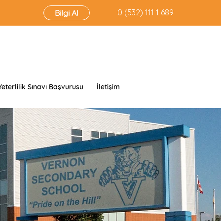
‭0 (532) 111 1 689‬
Bilgi Al
Yeterlilik Sınavı Başvurusu
İletişim