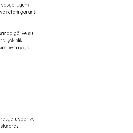
ve sosyal uyum 
ve refahı garanti 
rında göl ve su 
na yakınlık 
aşım hem yaya 
rasyon, spor ve 
uslararası 