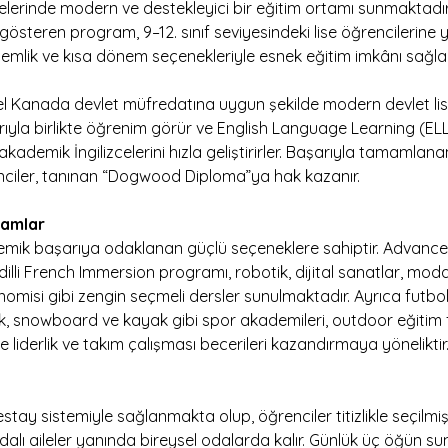
erinde modern ve destekleyici bir eğitim ortamı sunmaktadır.
gösteren program, 9–12. sınıf seviyesindeki lise öğrencilerine 
nemlik ve kısa dönem seçenekleriyle esnek eğitim imkânı sağla
el Kanada devlet müfredatına uygun şekilde modern devlet lis
ıyla birlikte öğrenim görür ve English Language Learning (ELL
ademik İngilizcelerini hızla geliştirirler. Başarıyla tamamla
ciler, tanınan “Dogwood Diploma”ya hak kazanır.
amlar
emik başarıya odaklanan güçlü seçeneklere sahiptir. Advanc
t dilli French Immersion programı, robotik, dijital sanatlar, moda
nomisi gibi zengin seçmeli dersler sunulmaktadır. Ayrıca futbol
k, snowboard ve kayak gibi spor akademileri, outdoor eğitim fı
re liderlik ve takım çalışması becerileri kazandırmaya yöneliktir
y sistemiyle sağlanmakta olup, öğrenciler titizlikle seçilmiş
lı aileler yanında bireysel odalarda kalır. Günlük üç öğün su