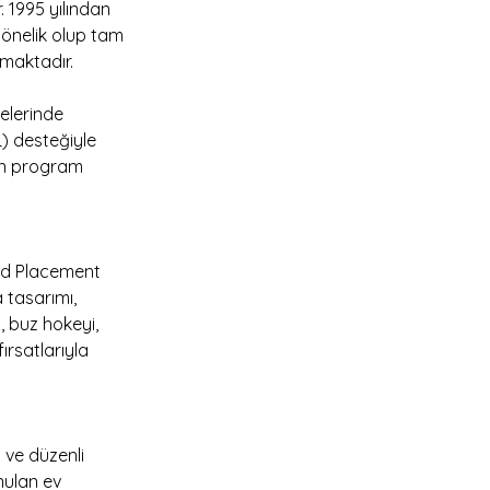
 1995 yılından 
yönelik olup tam 
maktadır.
elerinde 
) desteğiyle 
nan program 
ed Placement 
 tasarımı, 
, buz hokeyi, 
rsatlarıyla 
.
 ve düzenli 
nulan ev 