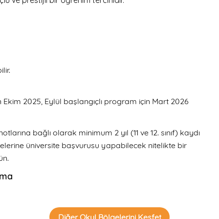
lü ve prestijli bir öğrenim tercihidir.
lir.
n Ekim 2025, Eylül başlangıçlı program için Mart 2026
notlarına bağlı olarak minimum 2 yıl (11 ve 12. sınıf) kaydı
lerine üniversite başvurusu yapabilecek nitelikte bir
ün.
oma
Diğer Okul Bölgelerini Keşfet