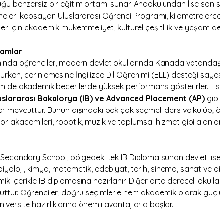
tuğu benzersiz bir eğitim ortamı sunar. Anaokulundan lise son sı
leri kapsayan Uluslararası Öğrenci Programı, kilometrelerce
r için akademik mükemmeliyet, kültürel çeşitlilik ve yaşam d
amlar
da öğrenciler, modern devlet okullarında Kanada vatandaşı 
örürken, derinlemesine İngilizce Dil Öğrenimi (ELL) desteği say
em de akademik becerilerde yüksek performans gösterirler. Lis
uslararası Bakalorya (IB) ve Advanced Placement (AP) 
gibi
 mevcuttur. Bunun dışındaki pek çok seçmeli ders ve kulüp; örn
r akademileri, robotik, müzik ve toplumsal hizmet gibi alanla
econdary School, bölgedeki tek IB Diploma sunan devlet lise
biyoloji, kimya, matematik, edebiyat, tarih, sinema, sanat ve dil 
ik içerikle IB diplomasına hazırlanır. Diğer orta dereceli okul
ttur. Öğrenciler, doğru seçimlerle hem akademik olarak güçlü
iversite hazırlıklarına önemli avantajlarla başlar.