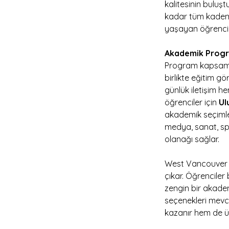
kalitesinin buluş
kadar tüm kademe
yaşayan öğrencile
Akademik Progr
Program kapsamın
birlikte eğitim g
günlük iletişim h
öğrenciler için 
Ul
akademik seçimler
medya, sanat, spo
olanağı sağlar.
West Vancouver S
çıkar. Öğrenciler 
zengin bir akadem
seçenekleri mevcu
kazanır hem de ün