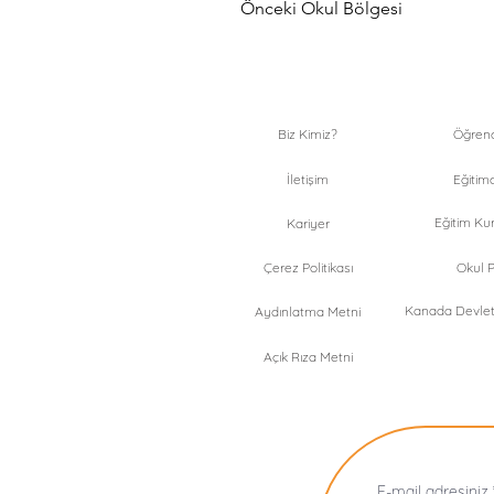
Önceki Okul Bölgesi
Biz Kimiz?
Öğrenci
İletişim
Eğitimc
Eğitim Kur
Kariyer
Çerez Politikası
Okul Pr
Kanada Devlet 
Aydınlatma Metni
Açık Rıza Metni
E-mail adresiniz