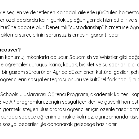
ikle seçilen ve denetlenen Kanadalı ailelerle yürütülen homesta
ler özel odalarda kalır, günlük üç öğün yemek hizmeti alır ve sı
türüne adapte olur. Denetimli “custodianship” hizmeti ise öğre
naklama süreçlerinin sorunsuz işlemesini garanti eder.
ncouver?
n konumu; imkanlarla doludur. Squamish ve Whistler gibi doğa
e öğrenciler yürüyüş, kano, kayak, bisiklet ve su sporları gibi 
tif bir yaşam sürdürürler. Ayrıca düzenlenen kültürel geziler, şehir
, öğrencilerin sosyal entegrasyonunu ve kültürel farkındalığını g
chools Uluslararası Öğrenci Programı, akademik kalitesi, kaps
 IB ve AP programları, zengin sosyal içerikleri ve güvenli homes
görmek isteyen uluslararası öğrenciler için özenle tasarlanm
r burada sadece öğrenim almakla kalmaz, aynı zamanda kişisel
ve sosyal becerileriyle donanarak geleceğe hazırlanır.