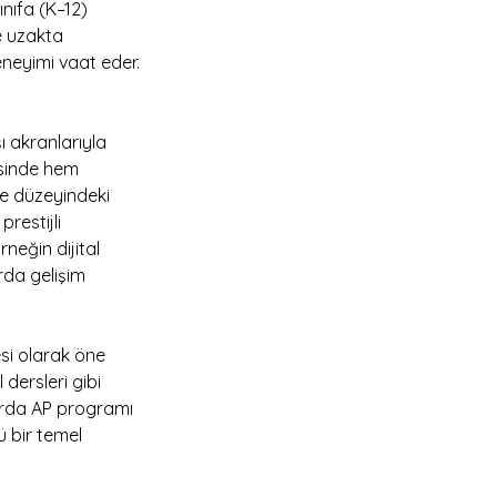
nıfa (K–12) 
 uzakta 
eneyimi vaat eder.
akranlarıyla 
esinde hem 
e düzeyindeki 
 prestijli 
eğin dijital 
rda gelişim 
si olarak öne 
dersleri gibi 
larda AP programı 
 bir temel 