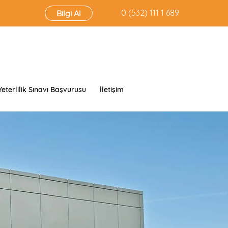
‭0 (532) 111 1 689‬
Bilgi Al
Yeterlilik Sınavı Başvurusu
İletişim