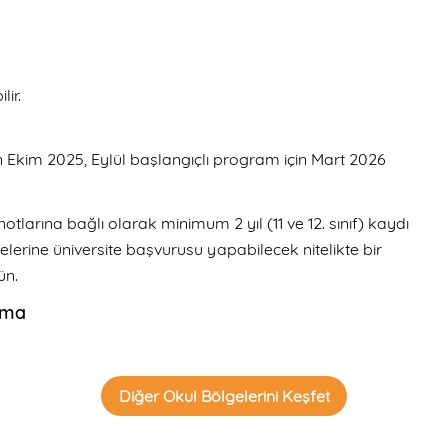
lir.
n Ekim 2025, Eylül başlangıçlı program için Mart 2026
notlarına bağlı olarak minimum 2 yıl (11 ve 12. sınıf) kaydı
lerine üniversite başvurusu yapabilecek nitelikte bir
ün.
oma
Diğer Okul Bölgelerini Keşfet