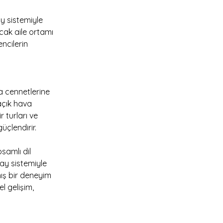
y sistemiyle 
cak aile ortamı 
ncilerin 
 cennetlerine 
açık hava 
 turları ve 
üçlendirir.
amlı dil 
tay sistemiyle 
ış bir deneyim 
 gelişim, 