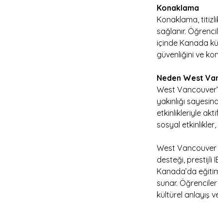
Konaklama
Konaklama, titizl
sağlanır. Öğrenci
içinde Kanada kül
güvenliğini ve ko
Neden West Va
West Vancouver’ı
yakınlığı sayesind
etkinlikleriyle ak
sosyal etkinlikler
West Vancouver S
desteği, prestijli
Kanada’da eğitim 
sunar. Öğrencile
kültürel anlayış 