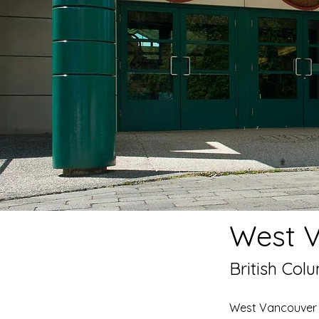
West V
British Col
West Vancouver Sc