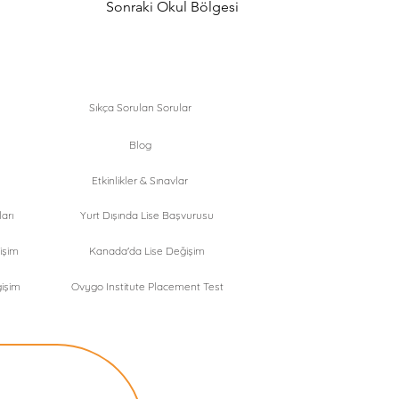
Sonraki Okul Bölgesi
Sıkça Sorulan Sorular
Blog
Etkinlikler & Sınavlar
arı
Yurt Dışında Lise Başvurusu
işim
Kanada'da Lise Değişim
işim
Ovygo Institute Placement Test