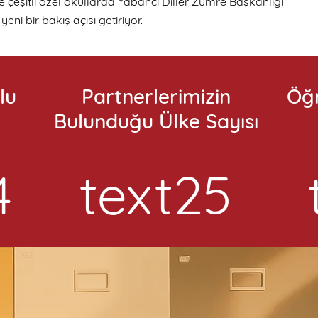
e çeşitli özel okullarda Yabancı Diller Zümre Başkanlığı
eni bir bakış açısı getiriyor.
lu
Partnerlerimizin
Öğr
Bulunduğu Ülke Sayısı
4
text25