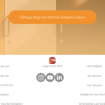
Detaylı Bilgi İçin Bizimle İletişime Geçin
Lise Değişim
ler İçin
ovygo.org © 2026
iler İçin
Dil Okulları
umları İçin
Yaz Okulları
Akademik Yaz Okull
ofilleri
Okulları Bölgeleri
Amerika'da Lise Değ