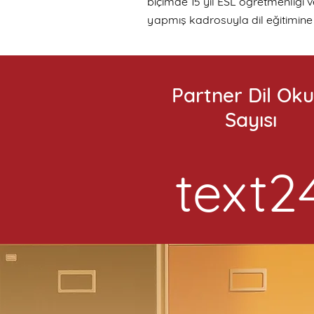
biçimde 15 yıl ESL öğretmenliği v
yapmış kadrosuyla dil eğitimine y
Partner Dil Oku
Sayısı
text2