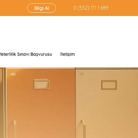
‭0 (532) 111 1 689‬
Bilgi Al
Yeterlilik Sınavı Başvurusu
İletişim