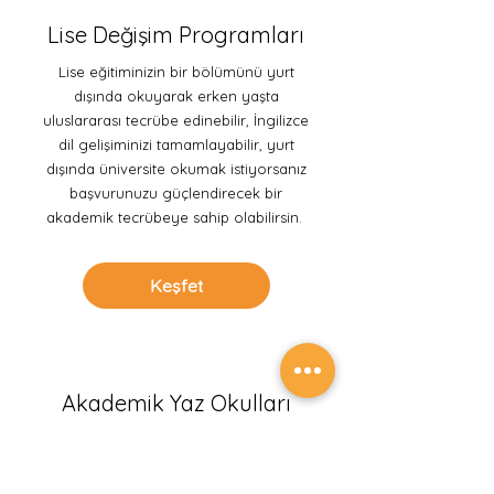
Lise Değişim Programları
Lise eğitiminizin bir bölümünü yurt
dışında okuyarak erken yaşta
uluslararası tecrübe edinebilir, İngilizce
dil gelişiminizi tamamlayabilir, yurt
dışında üniversite okumak istiyorsanız
başvurunuzu güçlendirecek bir
akademik tecrübeye sahip olabilirsin.
Keşfet
Akademik Yaz Okulları
Yaz tatilini sadece gezmek ve eğlenmek
için değil öğrenmeye devam etmek
adına değerlendirmek isteyen