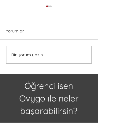
Yorumlar
Bir yorum yazın...
Kanada'da Lise Eğitimi
Kanada’da Lise 
Almak İçin 5 Neden
Türk Öğrenciler 
Eğitim, Kültür ve
Öğrenci isen
Ovygo ile neler
başarabilirsin?