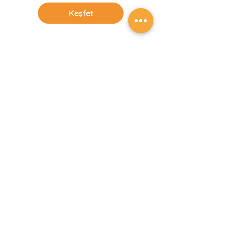
Keşfet
Akademik Yaz Okulları
Yaz tatilini sadece gezmek ve eğlenmek
için değil öğrenmeye devam etmek
adına değerlendirmek isteyen
öğrencilerden biri isen, hayalini
süsleyen yurt dışı üniversitelerinden
birinde akademik içerikli derslere
katılabilir, üniversite ortamını birinci
elden tecrübe edebilir, üniversitede
okuyacağın bölümü tercih etmeden
önce o bölümü gerçek anlamda
deneyimleyebilirsin.