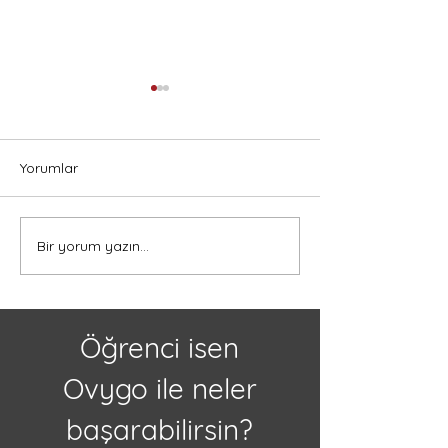
Yorumlar
TestDaF Sınavı 
Bir yorum yazın...
Türkiye'den Kanada'ya
Öğrenci Lise Değişimi:
Karşılaşacağınız
Zorluklar
Öğrenci isen
Ovygo ile neler
başarabilirsin?