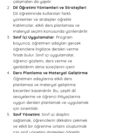
çalışmaları da yapılır.
Dil Öğretimi Yöntemleri ve Stratejileri
: 
Dil öğretiminde kullanılan farklı 
yöntemler ve stratejiler öğretilir. 
Katılımcılar, etkili ders planlaması ve 
materyal seçimi konusunda yönlendirilir.
Sınıf İçi Uygulamalar
: Program 
boyunca, öğretmen adayları gerçek 
öğrencilere İngilizce dersleri verme 
fırsatı bulur. Sınıf içi uygulamalar, 
öğrenci gözlemi, ders verme ve 
geribildirim alma süreçlerini içerir.
Ders Planlama ve Materyal Geliştirme
: 
Öğretmen adaylarına etkili ders 
planlaması ve materyal geliştirme 
becerileri kazandırılır. Bu, çeşitli dil 
seviyelerine ve öğrenci ihtiyaçlarına 
uygun dersleri planlamak ve uygulamak 
için önemlidir.
Sınıf Yönetimi
: Sınıf içi disiplini 
sağlamak, öğrencilerin dikkatini çekmek 
ve etkili bir öğrenme ortamı oluşturmak 
için sınıf yönetimi stratejileri öğretilir.