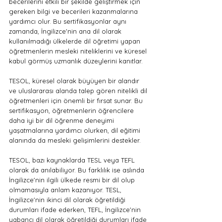
becerilerini etkili bir şekilde geliştirmek için 
gereken bilgi ve becerileri kazanmalarına 
yardımcı olur. Bu sertifikasyonlar aynı 
zamanda, İngilizce'nin ana dil olarak 
kullanılmadığı ülkelerde dil öğretimi yapan 
öğretmenlerin mesleki niteliklerini ve küresel 
kabul görmüş uzmanlık düzeylerini kanıtlar.
TESOL, küresel olarak büyüyen bir alandır 
ve uluslararası alanda talep gören nitelikli dil 
öğretmenleri için önemli bir fırsat sunar. Bu 
sertifikasyon, öğretmenlerin öğrencilere 
daha iyi bir dil öğrenme deneyimi 
yaşatmalarına yardımcı olurken, dil eğitimi 
alanında da mesleki gelişimlerini destekler.
TESOL, bazı kaynaklarda TESL veya TEFL 
olarak da anılabiliyor. Bu farklılık ise aslında 
İngilizce'nin ilgili ülkede resmi bir dil olup 
olmamasıyla anlam kazanıyor. TESL, 
İngilizce'nin ikinci dil olarak öğretildiği 
durumları ifade ederken, TEFL, İngilizce'nin 
yabancı dil olarak öğretildiği durumları ifade 