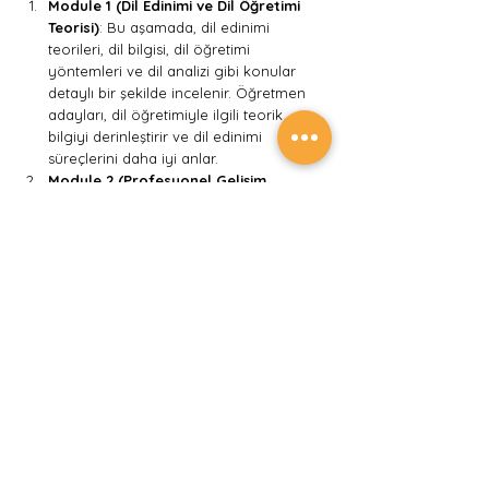
Module 1 (Dil Edinimi ve Dil Öğretimi 
Teorisi)
: Bu aşamada, dil edinimi 
teorileri, dil bilgisi, dil öğretimi 
yöntemleri ve dil analizi gibi konular 
detaylı bir şekilde incelenir. Öğretmen 
adayları, dil öğretimiyle ilgili teorik 
bilgiyi derinleştirir ve dil edinimi 
süreçlerini daha iyi anlar.
Module 2 (Profesyonel Gelişim 
Uygulaması)
: Bu aşamada, öğretmen 
adayları gerçek bir sınıfta ders verme 
fırsatı bulurlar. Adaylar, bir ders serisi 
tasarlar ve gerçek öğrencilere ders 
verir. Bu süreçte, öğretmen adaylarına 
dersleri gözlemleyen ve değerlendiren 
bir eğitmen tarafından geribildirim verilir.
DELTA programı, katılımcıların kendi dil 
öğretim pratiklerini eleştirel bir şekilde 
değerlendirmelerine ve geliştirmelerine 
imkan tanır. Bu sertifikasyon, dil öğretiminde 
uzmanlaşmak ve dil öğretim kariyerinde 
ilerlemek isteyen deneyimli öğretmenler için 
önemli bir fırsat sunar.